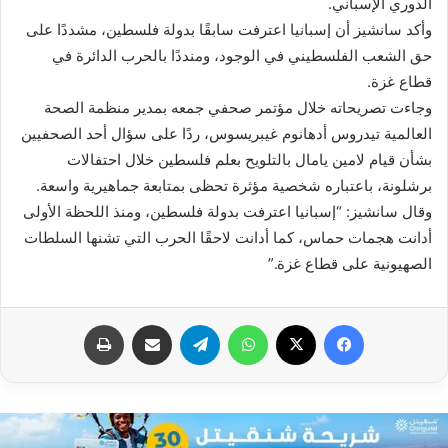
الدوري الإسباني.
وأكد سانشيز أن إسبانيا اعترفت سابقًا بدولة فلسطين، مشددًا على
حق الشعب الفلسطيني في الوجود، ومنددًا بالحرب الدائرة في
قطاع غزة.
وجاءت تصريحاته خلال مؤتمر صحفي جمعه بمدير منظمة الصحة
العالمية تيدروس أدهانوم غيبريسوس، ردًا على سؤال أحد الصحفيين
بشأن قيام لامين يامال بالتلويح بعلم فلسطين خلال احتفالات
برشلونة، باعتباره شخصية مؤثرة تحظى بمتابعة جماهيرية واسعة.
وقال سانشيز: “إسبانيا اعترفت بدولة فلسطين، ومنذ اللحظة الأولى
أدانت هجمات حماس، كما أدانت لاحقًا الحرب التي تشنها السلطات
الصهيونية على قطاع غزة.”
فيسبوك
X
واتساب
تيلقرام
مشاركة عبر البريد
طباعة