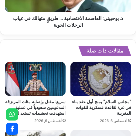
ذ. بوحبيني: العاصمة الاقتصادية … طريقٍ متهالك في غياب
الرحلات الجوية
مقالات ذات صلة
“مجلس السلام” يمنح أول عقد بناء
سريع: مقتل وإصابة مئات المرتزقة
في غزة لقاعدة عسكرية للقوات
المدعومين سعودياً في عملية
المغربية
استهدفت تحشيدات تستعد للتصعيد
أغسطس 6, 2026
أغسطس 6, 2026