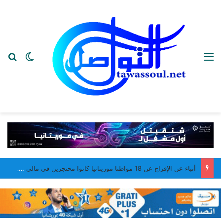
القائمة
بح
الوضع ا
أنباء عن الإفراج عن 18 مواطنا موريتانيا كانوا محتجزين في مالي من أصل 20 مواطنا