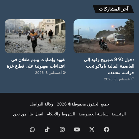
آخر المشاركات
دخول 840 صهريج وقود إلى
شهيد وإصابات بينهم طفلان في
العاصمة المالية باماكو تحت
اعتداءات صهيونية على قطاع غزة
حراسة مشددة
أغسطس 8, 2026
أغسطس 8, 2026
جميع الحقوق محفوظة© 2026 وكالة التواصل
الرئيسية
سياسة الخصوصية
الشروط والأحكام
اتصل بنا
من نحن
فيسبوك
X
يوتيوب
انستقرام
‫TikTok
واتساب