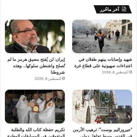
آخر ماحُرر
شهيد وإصابات بينهم طفلان في
إيران: لن يُفتح مضيق هرمز ما لم
اعتداءات صهيونية على قطاع غزة
تُصلح واشنطن سلوكها… وهذه
شروطنا
أغسطس 8, 2026
أغسطس 8, 2026
“جيروزاليم بوست”: ترهيب الأرمن
تكريم حفظة كتاب الله والطلبة
في القدس وسط تجاهل دولي
المتفوقين في المسابقات الوطنية