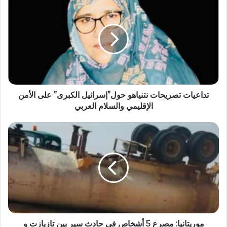
تداعيات تصريحات نتنياهو حول”إسرائيل الكبرى” على الأمن
الإقليمي والسلام العربي
موريتانيا: مصرع 5 أشخاص في حادث سير بين تازيازت و