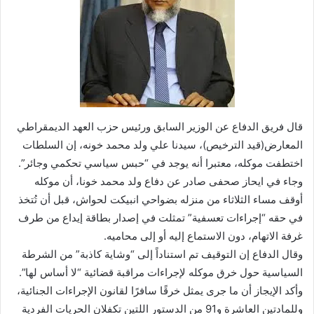
قال فريق الدفاع عن الوزير السابق ورئيس حزب العهد الديمقراطي
المعارض(قيد الترخيص)، سيدنا علي ولد محمد خونه، إن السلطات
اختطفت موكله، معتبرا أنه يوجد في “حبس سياسي تحكمي وجائر”.
وجاء في ايحاز صحفى صادر عن دفاع ولد محمد خونا، أن موكله
أوقف مساء الثلاثاء من منزله بضواحي انبيكت لحواش، قبل أن تُتخذ
في حقه “إجراءات تعسفية” تمثلت في إصدار بطاقة إيداع من طرف
غرفة الاتهام، دون الاستماع إليه أو إلى محاميه.
وقال الدفاع إن التوقيف تم استناداً إلى “وشاية كاذبة” من الشرطة
السياسية حول خرق موكله لإجراءات مراقبة قضائية “لا أساس لها”.
وأكد الإيجاز أن ما جرى يمثل خرقًا سافرًا لقانون الإجراءات الجنائية،
وللمادتين العاشرة و91 من الدستور اللتين تكفلان الحريات الفردية