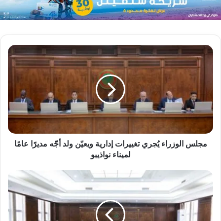
مجلس الوزراء يُجري تغييرات إدارية ويعيّن ولد أجّه مديرًا عامًا
لميناء نواذيبو