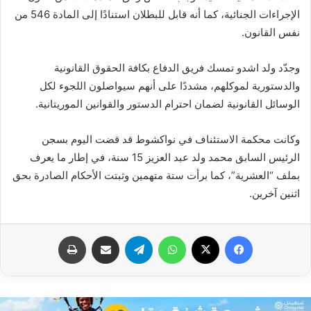
الإجراءات الجنائية، كما أنه قابل للبطلان استنادًا إلى المادة 546 من
نفس القانون.
وجدّد ولد اشدو تمسك فريق الدفاع بكافة الحقوق القانونية
والدستورية لموكلهم، مشددًا على أنهم سيواصلون اللجوء لكل
الوسائل القانونية لضمان احترام الدستور والقوانين الموريتانية.
وكانت محكمة الاستئناف في نواكشوط قد قضت اليوم بسجن
الرئيس السابق محمد ولد عبد العزيز 15 سنة، في إطار ما يعرف
بملف “العشرية”، كما برأت ستة متهمين وثبتت الأحكام الصادرة بحق
اثنين آخرين.
فيسبوك
X
واتساب
تيلقرام
مشاركة عبر البريد
طباعة