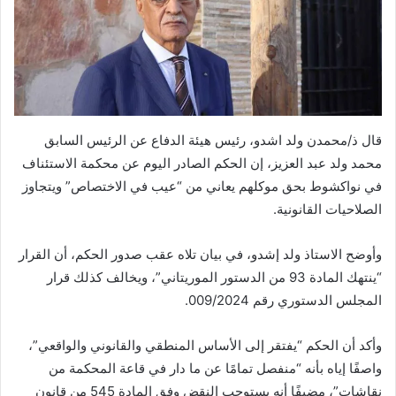
قال ذ/محمدن ولد اشدو، رئيس هيئة الدفاع عن الرئيس السابق
محمد ولد عبد العزيز، إن الحكم الصادر اليوم عن محكمة الاستئناف
في نواكشوط بحق موكلهم يعاني من “عيب في الاختصاص” ويتجاوز
الصلاحيات القانونية.
وأوضح الاستاذ ولد إشدو، في بيان تلاه عقب صدور الحكم، أن القرار
“ينتهك المادة 93 من الدستور الموريتاني”، ويخالف كذلك قرار
المجلس الدستوري رقم 009/2024.
وأكد أن الحكم “يفتقر إلى الأساس المنطقي والقانوني والواقعي”،
واصفًا إياه بأنه “منفصل تمامًا عن ما دار في قاعة المحكمة من
نقاشات”، مضيفًا أنه يستوجب النقض وفق المادة 545 من قانون