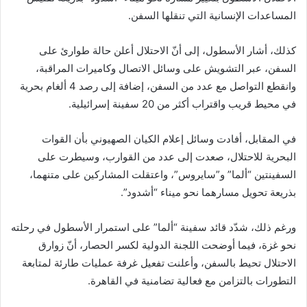
المساعدات الإنسانية التي تنقلها السفن.
كذلك، أشار الأسطول، إلى أنّ الاحتلال أعلن حالة طوارئ على
السفن، عبر التشويش على وسائل الاتصال وكاميرات المراقبة،
وانقطع التواصل مع عدد من السفن، إضافة إلى رصد 4 ألغام بحرية
في محيط قريب واقتراب أكثر من 20 سفينة إسرائيلية.
في المقابل، أفادت وسائل إعلام الكيان الصهيوني بأن القوات
البحرية للاحتلال، صعدت إلى عدد من القوارب، وسيطرت على
السفينتين “ألما” و”سايروس”، واعتقلت المشاركين على متنهما،
بذريعة تحويل مسارهما نحو ميناء “أشدود”.
ورغم ذلك، شدّد قائد سفينة “ألما” على استمرار الأسطول في رحلته
نحو غزة، فيما أوضحت اللجنة الدولية لكسر الحصار، أنّ زوارق
الاحتلال تحيط بالسفن، وأعلنت تفعيل غرفة عمليات طارئة لمتابعة
التطورات بالتزامن مع فعالية تضامنية في القاهرة.