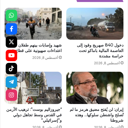
دخول 840 صهريج وقود إلى
شهيد وإصابات بينهم طفلان في
العاصمة المالية باماكو تحت
اعتداءات صهيونية على قطاع غزة
حراسة مشددة
أغسطس 8, 2026
أغسطس 8, 2026
إيران: لن يُفتح مضيق هرمز ما لم
“جيروزاليم بوست”: ترهيب الأرمن
تُصلح واشنطن سلوكها… وهذه
في القدس وسط تجاهل دولي
شروطنا
و”إسرائيلي”
أغسطس 8, 2026
أغسطس 8, 2026