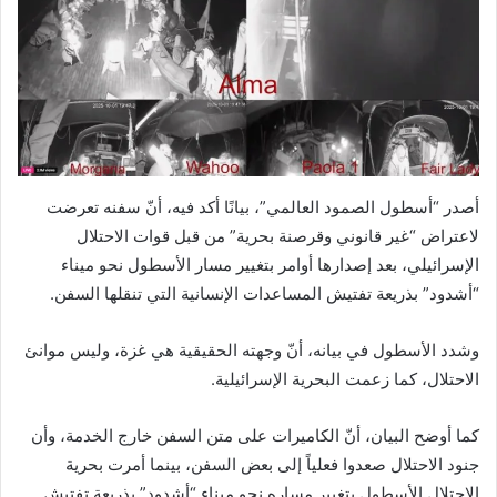
أصدر “أسطول الصمود العالمي”، بيانًا أكد فيه، أنّ سفنه تعرضت
لاعتراض “غير قانوني وقرصنة بحرية” من قبل قوات الاحتلال
الإسرائيلي، بعد إصدارها أوامر بتغيير مسار الأسطول نحو ميناء
“أشدود” بذريعة تفتيش المساعدات الإنسانية التي تنقلها السفن.
وشدد الأسطول في بيانه، أنّ وجهته الحقيقية هي غزة، وليس موانئ
الاحتلال، كما زعمت البحرية الإسرائيلية.
كما أوضح البيان، أنّ الكاميرات على متن السفن خارج الخدمة، وأن
جنود الاحتلال صعدوا فعلياً إلى بعض السفن، بينما أمرت بحرية
الاحتلال الأسطول بتغيير مساره نحو ميناء “أشدود” بذريعة تفتيش