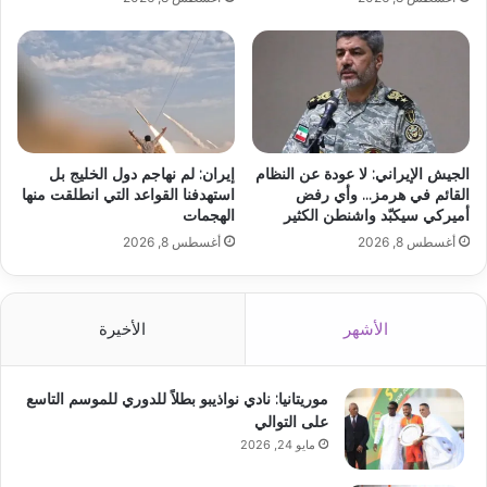
الجيش الإيراني: لا عودة عن النظام
إيران: لم نهاجم دول الخليج بل
القائم في هرمز… وأي رفض
استهدفنا القواعد التي انطلقت منها
أميركي سيكبّد واشنطن الكثير
الهجمات
أغسطس 8, 2026
أغسطس 8, 2026
الأشهر
الأخيرة
موريتانيا: نادي نواذيبو بطلاً للدوري للموسم التاسع
على التوالي
مايو 24, 2026