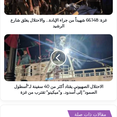
غزة: 66.148 شهيداً من جراء الإبادة… والاحتلال يغلق شارع
الرشيد
الاحتلال الصهيوني يقتاد أكثر من 40 سفينة لـ"أسطول
الصمود" إلى أسدود.. و"ميكينو" تقترب من غزة
مقالات ذات صلة