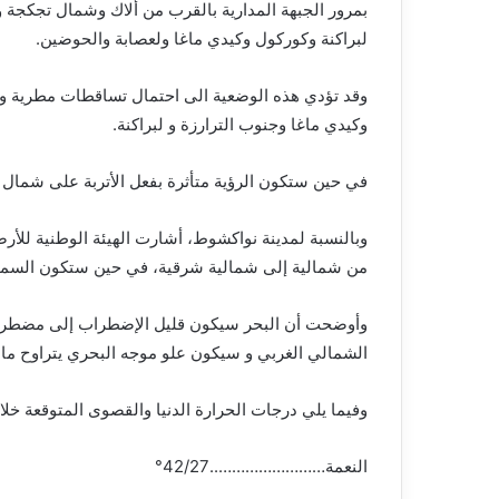
بمرور الجبهة المدارية بالقرب من ألاك وشمال تجكج
لبراكنة وكوركول وكيدي ماغا ولعصابة والحوضين.
وقد تؤدي هذه الوضعية الى احتمال تساقطات مطرية 
وكيدي ماغا وجنوب الترارزة و لبراكنة.
في حين ستكون الرؤية متأثرة بفعل الأتربة على شمال 
وبالنسبة لمدينة نواكشوط، أشارت الهيئة الوطنية للأر
من شمالية إلى شمالية شرقية، في حين ستكون السماء 
وأوضحت أن البحر سيكون قليل الإضطراب إلى مضطرب
الشمالي الغربي و سيكون علو موجه البحري يتراوح ما بين 0.5 إلى 2.5
وفيما يلي درجات الحرارة الدنيا والقصوى المتوقعة خلال الـ24 ساعة الق
النعمة……………………..42/27°