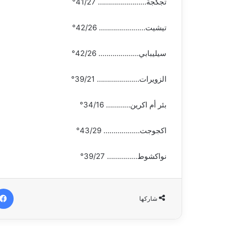
تجكجة…………………… 41/27°
تيشيت………………….. 42/26°
سيليبابي……………….. 42/26°
الزويرات………………… 39/21°
بئر أم اكرين………… 34/16°
اكجوجت……………… 43/29°
نواكشوط…………… 39/27°
شاركها