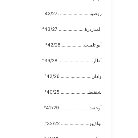
روصو……………………. .42/27°
المذرذرة………………… 43/27°
أبو تلميت……………… 42/28°
أطار………………………..39/28°
وادان……………………. 42/26°
شنقيط…………………. 40/25°
أوجفت………………….. 42/29°
نواذيبو………………….. 32/22°