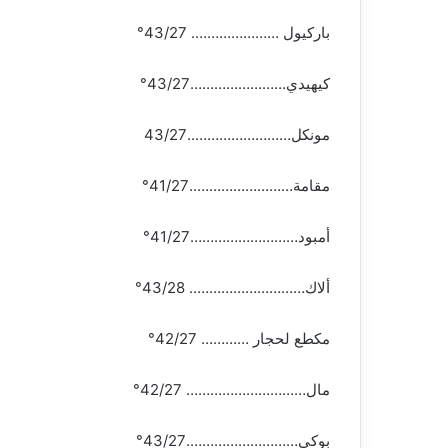
باركيول …………………. 43/27°
كيهيدي……………………43/27°
مونكل……………………..43/27
مقامة……………………..41/27°
أمبود………………………41/27°
ألاك……………………….. 43/28°
مكطع لحجار ………… 42/27°
مال………………………… 42/27°
بوكي……………………….43/27°