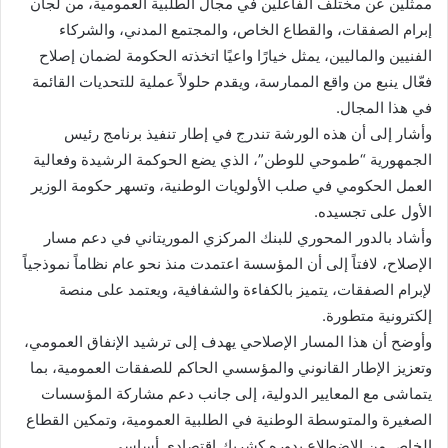
ممثلين عن مختلف الفاعلين في مجال الطلبية العمومية، من لجان
إبرام الصفقات، والقطاع الخاص، والمجتمع المدني، والشركاء
الفنيين والماليين، يمثل خيارًا واعيًا اتخذته الحكومة لضمان إصلاح
فعّال ينبع من واقع الممارسة، ويقدم حلولاً عملية للتحديات القائمة
في هذا المجال.
وأشار إلى أن هذه الورشة تندرج في إطار تنفيذ برنامج رئيس
الجمهورية “طموحي للوطن”، الذي يضع الحوكمة الرشيدة وفعالية
العمل الحكومي في صلب الأولويات الوطنية، وتسهر حكومة الوزير
الأول على تجسيده.
وأشاد بالدور المحوري للبنك المركزي الموريتاني في دعم مسار
الإصلاح، لافتاً إلى أن المؤسسة اعتمدت منذ نحو عام نظاماً نموذجياً
لإبرام الصفقات، يتميز بالكفاءة والشفافية، ويعتمد على منصة
إلكترونية متطورة.
وأوضح أن هذا المسار الإصلاحي يهدف إلى ترشيد الإنفاق العمومي،
وتعزيز الإطار القانوني والمؤسسي الحاكم للصفقات العمومية، بما
يتماشى مع المعايير الدولية، إلى جانب دعم مشاركة المؤسسات
الصغيرة والمتوسطة الوطنية في الطلبية العمومية، وتمكين القطاع
الخاص من الاضطلاع بدوره كشريك اقتصادي أساسي.