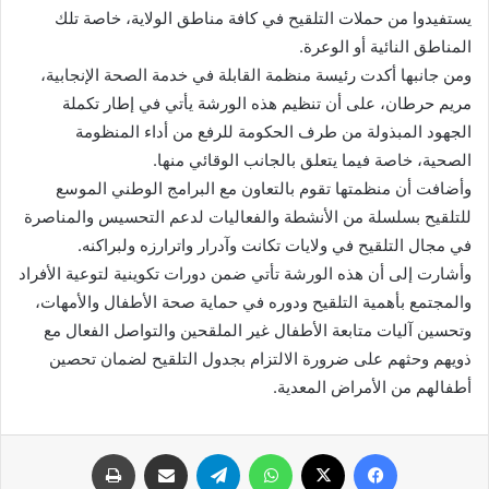
يستفيدوا من حملات التلقيح في كافة مناطق الولاية، خاصة تلك
المناطق النائية أو الوعرة.
ومن جانبها أكدت رئيسة منظمة القابلة في خدمة الصحة الإنجابية،
مريم حرطان، على أن تنظيم هذه الورشة يأتي في إطار تكملة
الجهود المبذولة من طرف الحكومة للرفع من أداء المنظومة
الصحية، خاصة فيما يتعلق بالجانب الوقائي منها.
وأضافت أن منظمتها تقوم بالتعاون مع البرامج الوطني الموسع
للتلقيح بسلسلة من الأنشطة والفعاليات لدعم التحسيس والمناصرة
في مجال التلقيح في ولايات تكانت وآدرار واترارزه ولبراكنه.
وأشارت إلى أن هذه الورشة تأتي ضمن دورات تكوينية لتوعية الأفراد
والمجتمع بأهمية التلقيح ودوره في حماية صحة الأطفال والأمهات،
وتحسين آليات متابعة الأطفال غير الملقحين والتواصل الفعال مع
ذويهم وحثهم على ضرورة الالتزام بجدول التلقيح لضمان تحصين
أطفالهم من الأمراض المعدية.
فيسبوك
X
واتساب
تيلقرام
مشاركة عبر البريد
طباعة