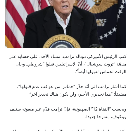
كتب الرئيس الأميركي دونالد ترامب، مساء الأحد، على حسابه على
منصّة “تروث سوشيال”، أنّ الإسرائيليين قبلوا “شروطي. وحان
الوقت لحماس لقبولها أيضاً”.
كما أشار ترامب إلى أنّه حذّر “حماس من عواقب عدم قبولها”،
مضيفاً: “هذا تحذيري الأخير، ولن يكون هناك تحذير آخر”.
وبحسب “القناة 12” الصهيونية، فإنّ ترامب قدّم عبر مبعوثه ستيف
ويتكوف، مقترحا جديدا.