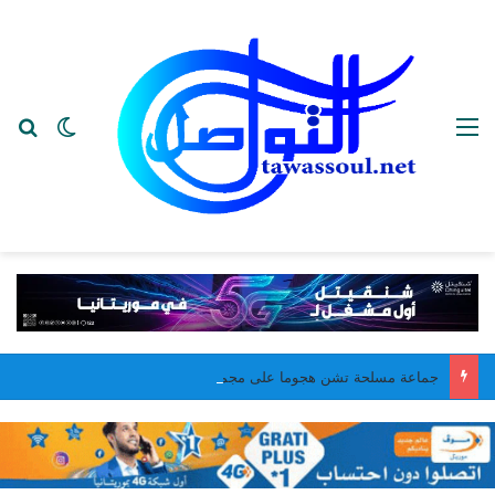
القائمة
بح
الوضع ا
جماعة مسلحة تشن هجوما على مجمع عسكري في مدينة سان بمالي