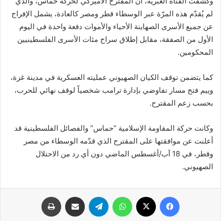
وكشفت القناة العبرية، أنّ المقترح الأميركي لحركة حماس، والذي
لم يُقدّم هذه المرّة عبر الوسطاء قطر ومصر كالعادة، يشمل الإفراج
عن جميع الأسرى الصهاينة الأحياء والأموات دفعة واحدة في اليوم
الأول من الصفقة، مقابل إطلاق سراح مئات الأسرى الفلسطينيين
المحكومين.
كما يتضمن توقف الكيان الصهيوني عمليته العسكرية في مدينة غزة،
وييم فتح مسار تفاوضي بإدارة ترامب شخصياً لوقف نهائي للحرب،
بحسب زعم المقترح.
وكانت حركة المقاومة الإسلامية “حماس” والفصائل الفلسطينية قد
أعلنت عن موافقتها على المقترح الذي قدّمه الوسطاء من مصر
وقطر، في 18 آب/أغسطس الماضي دون أي رد من الاحتلال
الصهيوني.
فيسبوك
X
واتساب
تيلقرام
مشاركة عبر البريد
طباعة