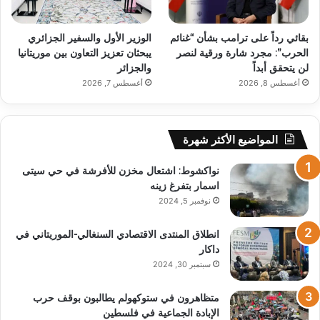
بقائي رداً على ترامب بشأن “غنائم
الوزير الأول والسفير الجزائري
الحرب”: مجرد شارة ورقية لنصر
يبحثان تعزيز التعاون بين موريتانيا
لن يتحقق أبداً
والجزائر
أغسطس 8, 2026
أغسطس 7, 2026
المواضيع الأكثر شهرة
نواكشوط: اشتعال مخزن للأفرشة في حي سيتى
اسمار بتفرغ زينه
نوفمبر 5, 2024
انطلاق المنتدى الاقتصادي السنغالي-الموريتاني في
داكار
سبتمبر 30, 2024
متظاهرون في ستوكهولم يطالبون بوقف حرب
الإبادة الجماعية في فلسطين