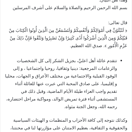
بسم الله الرحمن الرحيم والصلاة والسلام على أشرف المرسلين
قال تعالى:
﴿ لَتُبْلَوُنَّ فِي أَمْوَالِكُمْ وَأَنْفُسِكُمْ وَلَتَسْمَعُنَّ مِنَ الَّذِينَ أُوتُوا الْكِتَابَ مِنْ
قَبْلِكُمْ وَمِنَ الَّذِينَ أَشْرَكُوا أَذًى كَثِيرًا وَإِنْ تَصْبِرُوا وَتَتَّقُوا فَإِنَّ ذَلِكَ مِنْ
عَزْمِ الْأُمُورِ ﴾. صدق الله العظيم.
تتقدم عائلة أهل اعليَّ، بجزيل الشكر إلى كل الشخصيات
والزعامات المرجعية: دينيا وثقافيا، روحيا واجتماعيا ، و إلى
الوفود القبلية والاجتماعية من مختلف الأعراق و الجهات، محليا
و إقليميا، على صادق المحبة التي عبرت عنها للعائلة أثناء
تقديم واجب العزاء طيلة الأيام الماضية، وقبل ذلك في
المستشفى أثناء فترة تمريض الوالد، ومواكبة مراحل احتضاره،
رحمه الله، وجعل الجنة مثواه.
وكذلك نتوجه إلى كافة الأحزاب و المنظمات و الهيئات السياسية
والحقوقية و الثقافية، بعظيم الامتنان على مؤازرتها لنا في محنتنا،