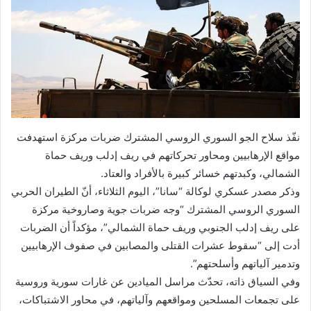
نفّذ سلاح الجو السوري الروسي المشترك ضربات مركزة استهدفت
مواقع الإرهابيين ومحاور تحركاتهم في ريف إدلب وريف حماة
الشمالي، وكبدتهم خسائر كبيرة بالأفراد والعتاد.
وذكر مصدر عسكري لوكالة “سانا”، اليوم الثلاثاء، أنّ الطيران الحربي
السوري الروسي المشترك “وجه ضربات جوية وصاروخية مركزة
على ريف إدلب الجنوبي وريف حماة الشمالي”، مؤكداً أن الضربات
أدت إلى “سقوط عشرات القتلى والمصابين في صفوف الإرهابيين
وتدمير آلياتهم وأسلحتهم”.
وفي السياق ذاته، تحدّث مراسل الميادين عن غارات سورية وروسية
على تجمعات المسلحين ومواقعهم وآلياتهم، في محاور الاشتباكات،