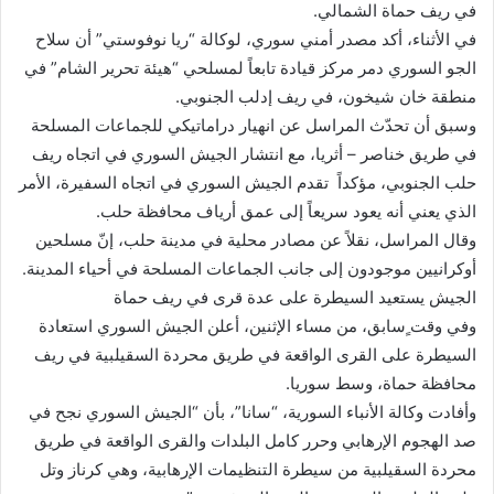
في ريف حماة الشمالي.
في الأثناء، أكد مصدر أمني سوري، لوكالة “ريا نوفوستي” أن سلاح
الجو السوري دمر مركز قيادة تابعاً لمسلحي “هيئة تحرير الشام” في
منطقة خان شيخون، في ريف إدلب الجنوبي.
وسبق أن تحدّث المراسل عن انهيار دراماتيكي للجماعات المسلحة
في طريق خناصر – أثريا، مع انتشار الجيش السوري في اتجاه ريف
حلب الجنوبي، مؤكداً تقدم الجيش السوري في اتجاه السفيرة، الأمر
الذي يعني أنه يعود سريعاً إلى عمق أرياف محافظة حلب.
وقال المراسل، نقلاً عن مصادر محلية في مدينة حلب، إنّ مسلحين
أوكرانيين موجودون إلى جانب الجماعات المسلحة في أحياء المدينة.
الجيش يستعيد السيطرة على عدة قرى في ريف حماة
وفي وقت ٍسابق، من مساء الإثنين، أعلن الجيش السوري استعادة
السيطرة على القرى الواقعة في طريق محردة السقيلبية في ريف
محافظة حماة، وسط سوريا.
وأفادت وكالة الأنباء السورية، “سانا”، بأن “الجيش السوري نجح في
صد الهجوم الإرهابي وحرر كامل البلدات والقرى الواقعة في طريق
محردة السقيلبية من سيطرة التنظيمات الإرهابية، وهي كرناز وتل