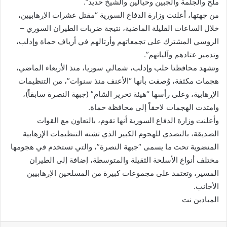
ملح والجلمة والجبين وحيالين والشيخ حديد”.
من جهتها، أعلنت وزارة الدفاع السورية “مقتل عشرات الإرهابيين،
خلال الساعات القليلة الماضية، نتيجة ضربات الطيران السوري –
الروسي المشترك على تجمعاتهم وأرتالهم في أرياف حماة وإدلب،
وتدمير عتادهم وآلياتهم”.
وتشهد محافظتا حلب وإدلب، شمالي سوريا، منذ الأربعاء الماضي،
هجمات مكثفة، وُصفت بأنها “الأعنف منذ سنوات”، من التنظيمات
الإرهابية، وعلى رأسها “هيئة تحرير الشام” (جبهة النصرة سابقاً)،
وامتدت الهجمات لاحقاً إلى محافظة حماة.
وأعلنت وزارة الدفاع السورية أنها تقوم، بالتعاون مع القوات
الصديقة، بالتصدي للهجوم الكبير الذي تشنه التنظيمات الإرهابية
المنضوية تحت ما يسمى “جبهة النصرة”، والتي تستخدم في هجومها
مختلف أنواع الأسلحة الثقيلة والمتوسطة، إضافة إلى الطيران
المسير، وتعتمد على مجموعات كبيرة من المسلحين الإرهابيين
الأجانب.
الميادين نت