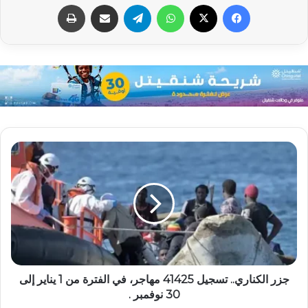
فيسبوك
X
واتساب
تيلقرام
مشاركة عبر البريد
طباعة
جزر الكناري.. تسجيل 41425 مهاجر، في الفترة من 1 يناير إلى
30 نوفمبر .