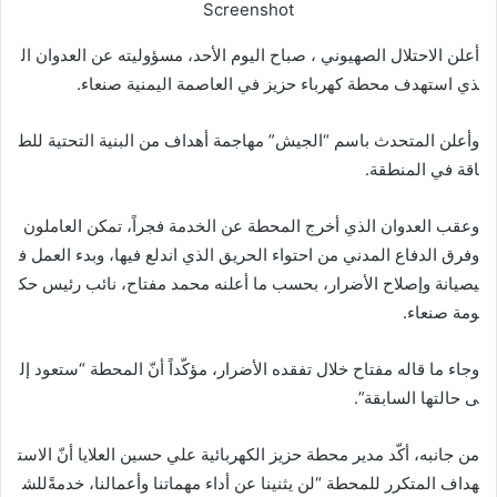
Screenshot
أعلن الاحتلال الصهيوني ، صباح اليوم الأحد، مسؤوليته عن العدوان ال
ذي استهدف محطة كهرباء حزيز في العاصمة اليمنية صنعاء.
وأعلن المتحدث باسم “الجيش” مهاجمة أهداف من البنية التحتية للط
اقة في المنطقة.
وعقب العدوان الذي أخرج المحطة عن الخدمة فجراً، تمكن العاملون
وفرق الدفاع المدني من احتواء الحريق الذي اندلع فيها، وبدء العمل ف
يصيانة وإصلاح الأضرار، بحسب ما أعلنه محمد مفتاح، نائب رئيس حك
ومة صنعاء.
وجاء ما قاله مفتاح خلال تفقده الأضرار، مؤكّداً أنّ المحطة “ستعود إل
ى حالتها السابقة”.
من جانبه، أكّد مدير محطة حزيز الكهربائية علي حسين العلايا أنّ الاست
هداف المتكرر للمحطة “لن يثنينا عن أداء مهماتنا وأعمالنا، خدمةًللش