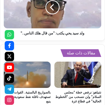
ولد سيد يحي يكتب: "من قال هلك الناس…"
مقالات ذات صلة
نتنياهو: نرفض خطة “مجلس
بالصواريخ البالستية.. القوات اليمنية
السلام” ولن ننسحب من “الخطوط
تستهدف ناقلة نفط سعودية قبالة
الحالية” في قطاع غزة
ينبع