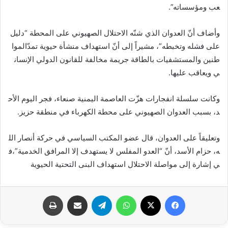
عب ومؤسساته”.
وأضاف أنّ العدوان الذي شنّه الاحتلال الصهيوني على المحطة “دليل
على فشله وتخبطه”، مشيراً إلى أنّ استهداف منشأة حيوية تمدّالموا
طنين والمستشفيات بالطاقة جريمة مخالفة للقانون الدولي الإنسان
ي ويعاقب عليها.
وكانت سلسلة انفجارات هزّت العاصمة اليمنية صنعاء، فجر اليوم الأح
د، بسبب العدوان الصهيوني على محطة الكهرباء في منطقة حزيز.
وتعليقاً على العدوان، قال عضو المكتب السياسي في حركة أنصار الل
ه، حزام الأسد، أنّ “العدو المفلس لا يستهدف إلا المرافق الخدمية”،ف
ي إشارة إلى مواصلة الاحتلال استهداف البنى التحتية الحيوية
فيسبوك
X
واتساب
تيلقرام
مشاركة عبر البريد
طباعة