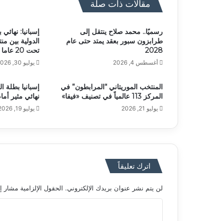
مقالات ذات صلة
رسميًا.. محمد صلاح ينتقل إلى
إسبانيا: نهائي
طرابزون سبور بعقد يمتد حتى عام
الدولية بين من
2028
تحت 20 عاما
أغسطس 4, 2026
يوليو 30, 2026
المنتخب الموريتاني “المرابطون” في
إسبانيا بطلة ال
المركز 113 عالمياً في تصنيف «فيفا»
نهائي مثير أمام
يوليو 21, 2026
يوليو 19, 2026
اترك تعليقاً
لن يتم نشر عنوان بريدك الإلكتروني.
الحقول الإلزامية مشار إل
ا
ل