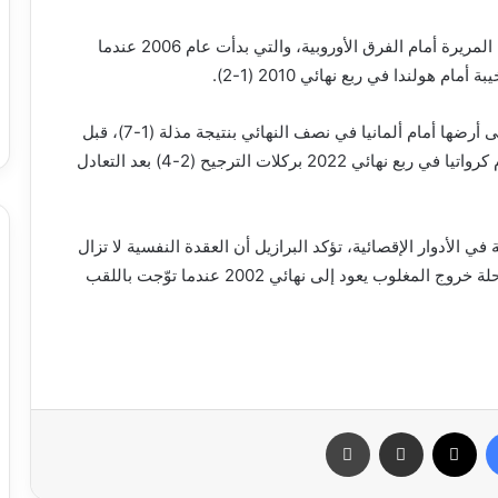
وأضافت “السيليساو” فصلاً جديدًا إلى سلسلة إخفاقاتها المريرة أمام الفرق الأوروبية، والتي بدأت عام 2006 عندما
وفي 2014، تلقت البرازيل أقسى هزيمة في تاريخها على أرضها أمام ألمانيا في نصف النهائي بنتيجة مذلة (1-7)، قبل
أن تخرج أمام بلجيكا في ربع نهائي 2018 (1-2)، ثم أمام كرواتيا في ربع نهائي 2022 بركلات الترجيح (2-4) بعد التعادل
ي الأدوار الإقصائية، تؤكد البرازيل أن العقدة النفسية لا تزال
مستمرة، وأن آخر انتصار لها على فريق أوروبي في مرحلة خروج المغلوب يعود إلى نهائي 2002 عندما توّجت باللقب
فيسبوك
X
مشاركة عبر البريد
طباعة