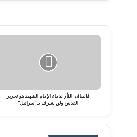
قاليباف: الثأر لدماء الإمام الشهيد هو تحرير
القدس ولن نعترف بـ"إسرائيل"