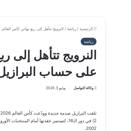
الرئيسية
/
رياضة
/
النرويج تتأهل إلى ربع نهائي كأس العالم
رياضة
النرويج تتأهل إلى رب
على حساب البرازيل
وكالة التواصل
يوليو 5, 2026
2) في دور الـ16، لتستمر عقدتها أمام المنتخبا
2002.