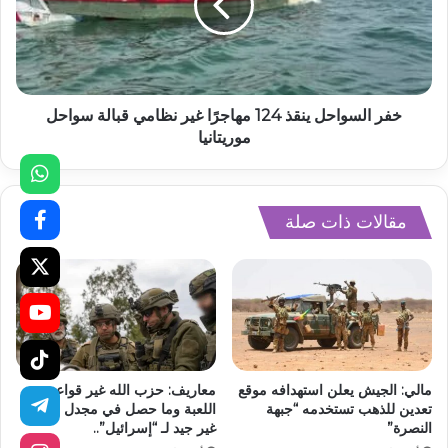
خفر السواحل ينقذ 124 مهاجرًا غير نظامي قبالة سواحل
موريتانيا
مقالات ذات صلة
مالي: الجيش يعلن استهدافه موقع
معاريف: حزب الله غير قواعد
تعدين للذهب تستخدمه “جبهة
اللعبة وما حصل في مجدل زون
النصرة”
غير جيد لـ “إسرائيل”..