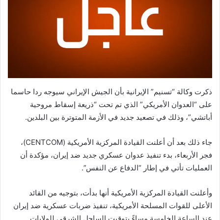
ذكرت وكالة “تسنيم” الإيرانية بأن الجيش الإيراني سيوجه ردا حاسما
على “العدوان الأمريكي” الذي تم تحت “ذريعة إسقاط مروحية
أباتشي”، وذلك في تصعيد جديد في الأزمة المتوترة بين البلدين.
جاء ذلك بعد أن أعلنت القيادة المركزية الأمريكية (CENTCOM)،
فجر الأربعاء، بدء تنفيذ عدوان عسكري جديد ضد إيران، مؤكدة أن
العمليات تأتي في إطار “الدفاع عن النفس”.
وأعلنت القيادة المركزية الأمريكية أنها بدأت، بتوجيه من القائد
الأعلى للقوات المسلحة الأمريكية، تنفيذ ضربات عسكرية ضد إيران
عند الساعة الخامسة مساءً بتوقيت الساحل الشرقي للولايات