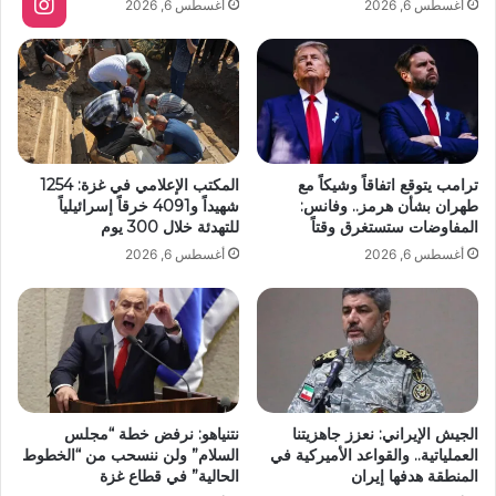
أغسطس 6, 2026
أغسطس 6, 2026
ترامب يتوقع اتفاقاً وشيكاً مع
المكتب الإعلامي في غزة: 1254
طهران بشأن هرمز.. وفانس:
شهيداً و4091 خرقاً إسرائيلياً
المفاوضات ستستغرق وقتاً
للتهدئة خلال 300 يوم
أغسطس 6, 2026
أغسطس 6, 2026
الجيش الإيراني: نعزز جاهزيتنا
نتنياهو: نرفض خطة “مجلس
العملياتية.. والقواعد الأميركية في
السلام” ولن ننسحب من “الخطوط
المنطقة هدفها إيران
الحالية” في قطاع غزة