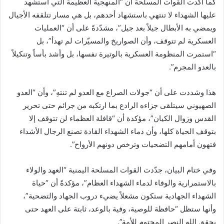
كما أكدت القوات المسلحة أن “المنهجية العظيمة التي استشهد
عليها الشهداء لا تنتهي باستشهاد أحدهم، بل هي مسار تتلقفه الأجيال
ويمضي به الأبطال جيلاً بعد جيل”، مشدّدةً على أن “العمليات
العسكرية لم تتوقف، وأن الصواريخ والمسيّرات لم تهدأ”، بل
“استمرت المنظومة العسكرية بالوتيرة نفسها، بل وأشد بأساً وتنكيلاً
بالعدو المجرم”.
هذا وشددت على أن “جولات الصراع مع العدو لم تنتهِ”، وأن “العدو
الصهيوني سيتلقى جزاءه الرادع بما ارتكبه من جرائم حتى تحرير
القدس وزوال الكيان”، مؤكدة أن “قافلة العظماء لن تتوقف إلا
بتوقف الحياة كلها، وأن دماء الشهداء القادة تصنع الرجال الأشداء
فتهون أمامهم التضحيات وترخص دونهم الأرواح”.
وفي ختام البيان، جدّدت القوات المسلحة اليمنية “العهد والولاء
بالاستمرارية والوفاء لدماء الشهداء العظام”، مؤكدةً أن “حياة
الشهداء الجهادية ستكون مشعلاً يضيء دروب الجهاد والتضحية”،
وأنها ستظل “حافظة للوصية، وفية بالوعد، ثابتة على العهد حتى
يحقق الله النصر المحتوم للأمة”.