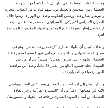
وقالت القوات المسلحة، في بيان، إن عدداً كبيراً من الشهداء
العظماء، من المدنيين والعسكريين، بينهم قيادات من القوات البحرية
والبرية والصاروخية، ورئيس الحكومة وعدد من الوزراء، ارتقوا خلال
العدوان الإجرامي الأميركي- الإسرائيلي المستمر منذ عامين، وقد
ارتقوا في إطار “معركة الفتح الموعود والجهاد المقدس”، المساندة
لغزة.
وأضاف البيان أن اللواء الغماري “ارتقت روحه الطاهرة وهو في
سياق عمله الجهادي وأداء واجبه الإيماني شهيداً سعيداً ضمن قافلة
العظماء الشهداء على طريق القدس”، مشيراً إلى أن من بين
الشهداء نجله حسين، البالغ من العمر 13 عاماً، وعدداً من مرافقيه
الذين ارتقوا في العدوان ذاته.
وأشار البيان إلى أن “استشهاد الغماري يبعث على الفخر ويواسي
الأمة في مصابها”، لافتاً إلى أن “المسيرة القرآنية تزخر بالقادة
العظماء من أمثال الشهيد الغماري ورفاقه في الجهاد والمسؤولية”.