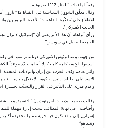
وفقاً لما نقلته “القناة 12” الصهيونية .
وقال معلّق الشؤ
للاطلاع على ‘مذكّرة التفاهمات’ الآخذة بالتبلور بين و
الجانب الأميركي”.
ورأى أبراهام أنّ هذا الأمر يعني أنّ “إسرائيل لا تزال تج
الجمعة المقبل في سويسرا”.
من جهته، وعد الرئيس الأميركي دونالد ترامب، في وقت 
“سيقرأ الوثيقة كلمة كلمة”، إلا أنه لم يحدّد موعداً لل
وأثار تفاهم وقف الحرب بين إيران والولايات المتحدة، 
الإسرائيلي، طالت رئيس حكومة الاحتلال بنيامين نتنياه
وعدم قدرته على التأثير في القرار والتسبّب بخسارة اس
وقالت صحيفة يديعوت احرونوت إنّ “التنسيق مع واشنطن
وأضافت: “في نهاية المطاف، بسبب إدارة مهملة للمفا
إسرائيل إلى واقع تكون فيه حرية عملها محدودة أكثر، 
ونتنياهو”.