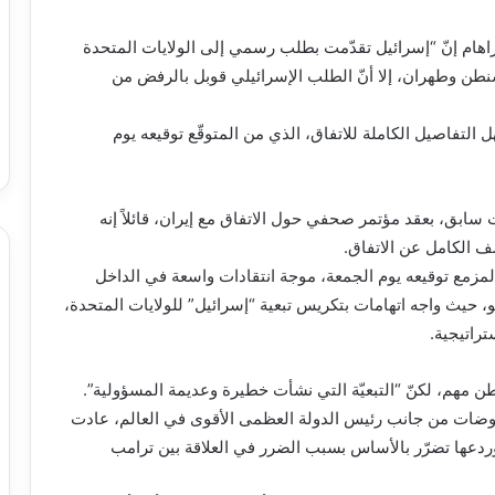
ون السياسية في “القناة 12” يارون أبراهام إنّ “إسرائيل تقدّمت بطلب رسمي إلى الولايات المتحدة
اشنطن وطهران، إلا أنّ الطلب الإسرائيلي قوبل بالرفض من
هل التفاصيل الكاملة للاتفاق، الذي من المتوقّع توقيعه يوم
سابق، بعقد مؤتمر صحفي حول الاتفاق مع إيران، قائلاً إنه
كشف الكامل عن الاتفاق.
المزمع توقيعه يوم الجمعة، موجة انتقادات واسعة في الداخل
و، حيث واجه اتهامات بتكريس تبعية “إسرائيل” للولايات المتحدة،
تراتيجية.
 مهم، لكنّ “التبعيّة التي نشأت خطيرة وعديمة المسؤولية”.
وضات من جانب رئيس الدولة العظمى الأقوى في العالم، عادت
وردعها تضرّر بالأساس بسبب الضرر في العلاقة بين ترامب