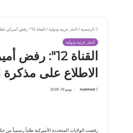
الرئيسية
/
أخبار عربية ودولية
/
القناة 12″: رفض أميركي لطلب “إسرائيل” الاطلاع على مذكرة التفاهم مع إيران
أخبار عربية ودولية
القناة 12″: ر
الاطلاع على مذكرة ا
mahmod
يونيو 16, 2026
رفضت الولايات المتحددة الأميركية طلباً رسمياً من حكو