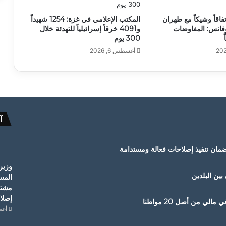
فاقاً وشيكاً مع طهران
المكتب الإعلامي في غزة: 1254 شهيداً
فانس: المفاوضات
و4091 خرقاً إسرائيلياً للتهدئة خلال
300 يوم
أغسطس 6, 2026
آ
ضمان تنفيذ إصلاحات فعالة ومستدامة
وزير
 بين البلدين
المس
مشترك
إصلا
أغسطس