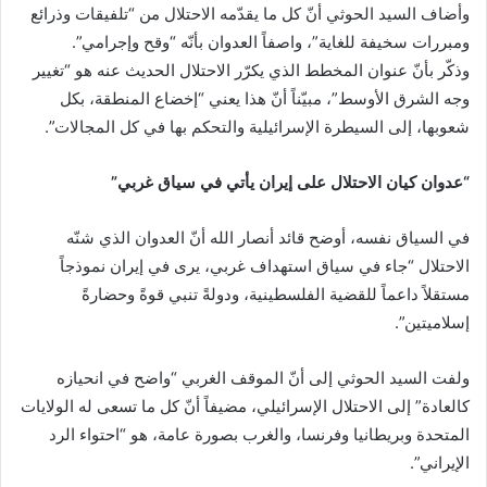
وأضاف السيد الحوثي أنّ كل ما يقدّمه الاحتلال من “تلفيقات وذرائع
ومبررات سخيفة للغاية”، واصفاً العدوان بأنّه “وقح وإجرامي”.
وذكّر بأنّ عنوان المخطط الذي يكرّر الاحتلال الحديث عنه هو “تغيير
وجه الشرق الأوسط”، مبيّناً أنّ هذا يعني “إخضاع المنطقة، بكل
شعوبها، إلى السيطرة الإسرائيلية والتحكم بها في كل المجالات”.
“عدوان كيان الاحتلال على إيران يأتي في سياق غربي”
في السياق نفسه، أوضح قائد أنصار الله أنّ العدوان الذي شنّه
الاحتلال “جاء في سياق استهداف غربي، يرى في إيران نموذجاً
مستقلاً داعماً للقضية الفلسطينية، ودولةً تنبي قوةً وحضارةً
إسلاميتين”.
ولفت السيد الحوثي إلى أنّ الموقف الغربي “واضح في انحيازه
كالعادة” إلى الاحتلال الإسرائيلي، مضيفاً أنّ كل ما تسعى له الولايات
المتحدة وبريطانيا وفرنسا، والغرب بصورة عامة، هو “احتواء الرد
الإيراني”.