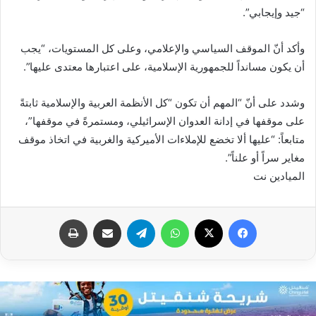
“جيد وإيجابي”.
وأكد أنّ الموقف السياسي والإعلامي، وعلى كل المستويات، “يجب
أن يكون مسانداً للجمهورية الإسلامية، على اعتبارها معتدى عليها”.
وشدد على أنّ “المهم أن تكون “كل الأنظمة العربية والإسلامية ثابتةً
على موقفها في إدانة العدوان الإسرائيلي، ومستمرةً في موقفها”،
متابعاً: “عليها ألا تخضع للإملاءات الأميركية والغربية في اتخاذ موقف
مغاير سراً أو علناً”.
الميادين نت
فيسبوك
X
واتساب
تيلقرام
مشاركة عبر البريد
طباعة