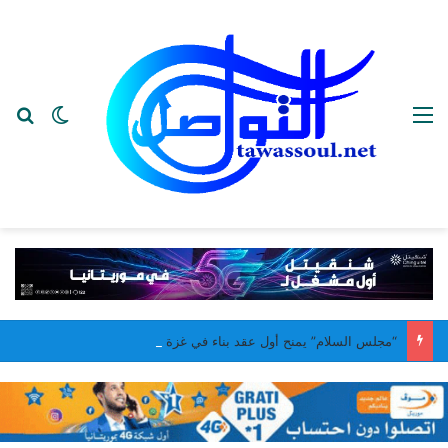
القائمة
بح
الوضع ا
“مجلس السلام” يمنح أول عقد بناء في غزة لقاعدة عسكرية للقوات المغربية