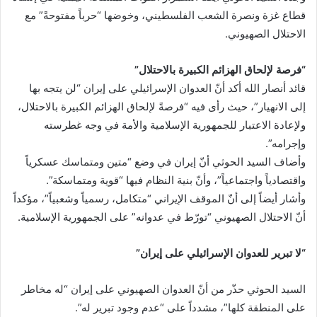
قطاع غزة ونصرة الشعب الفلسطيني، وخوضها “حرباً مفتوحةً” مع
الاحتلال الصهيوني.
“فرصة لإلحاق الهزائم الكبيرة بالاحتلال”
قائد أنصار الله أكد أنّ العدوان الإسرائيلي على إيران “لن يتجه بها
إلى الانهيار”، حيث رأى فيه “فرصةً لإلحاق الهزائم الكبيرة بالاحتلال،
ولإعادة الاعتبار للجمهورية الإسلامية والأمة في وجه غطرسته
وإجرامه”.
وأضاف السيد الحوثي أنّ إيران في وضع “متين ومتماسك عسكرياً
واقتصادياً واجتماعياً”، وأنّ بنية النظام فيها “قوية ومتماسكة”.
وأشار أيضاً إلى أنّ الموقف الإيراني “متكامل، رسمياً وشعبياً”، مؤكداً
أنّ الاحتلال الصهيوني “تورّط في عدوانه” على الجمهورية الإسلامية.
“لا تبرير للعدوان الإسرائيلي على إيران”
السيد الحوثي حذّر من أنّ العدوان الصهيوني على إيران “له مخاطر
على المنطقة كلها”، مشدداً على “عدم وجود تبرير له”.