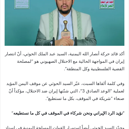
أكد قائد حركة أنصار الله اليمنية، السيد عبد الملك الحوثي، أنّ انتصار
إيران في المواجهة الحالية مع الاحتلال الصهيوني هو “لمصلحة
القضية الفلسطينية وكل المنطقة”.
وفي كلمة ألقاها السبت، عبّر السيد الحوثي عن موقف اليمن المؤيد
لعملية “الوعد الصادق 3″، التي شنّتها إيران ضد الاحتلال، مؤكداً أنّ
صنعاء “شريكة في الموقف، بكل ما تستطيع”.
“نؤيد الرد الإيراني ونحن شركاء في الموقف في كل ما نستطيعه
“
وجدّد السيد الحوثي أيضاً استمرار القوات المسلحة اليمنية في إسناد