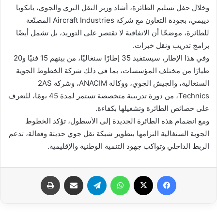
وخلال حفل تسليم الطائرة، أشاد وزير النقل البري والجوي، يانكوبا
دييمي، بجودة التعاون مع شركة Aircraft Industries المصنّعة
للطائرة، موضحًا أن الاتفاقية لا تقتصر على التوريد، بل تشمل أيضًا
برامج تدريب ونقل خبرات.
وفي هذا الإطار، سيستفيد 35 إطارًا سنغاليًا، من بينهم 15 فنيًا و20
طيارًا من مختلف المؤسسات، بما في ذلك شركة الخطوط الجوية
السنغالية، والجيش الجوي، ووكالة ANACIM، وشركة 2AS
Technics، من دورة تدريبية متخصصة تستمر لمدة 45 يومًا، للتعرف
على خصائص الطائرة وتشغيلها بكفاءة.
ومع انضمام هذه الطائرة الجديدة إلى الأسطول، تؤكد الخطوط
الجوية السنغالية التزامها بتطوير شبكة نقل جوي حديثة وفعالة، تدعم
الربط الداخلي وتواكب جهود التنمية الوطنية والإقليمية.
فيسبوك
X
واتساب
تيلقرام
مشاركة عبر البريد
طباعة