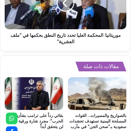
موريتانيا: المحكمة العليا تحدد تاريخ النطق بحكمها في "ملف
العشرية"
مقالات ذات صلة
بالصواريخ والمسيرات… القوات
بقائي رداً على ترامب بشأن “غنائم
المسلحة اليمنية تستهدف تحشدات
الحرب”: مجرد شارة ورقية لنصر
سعودية بـ”صحن الجن” في مأرب
لن يتحقق أبداً