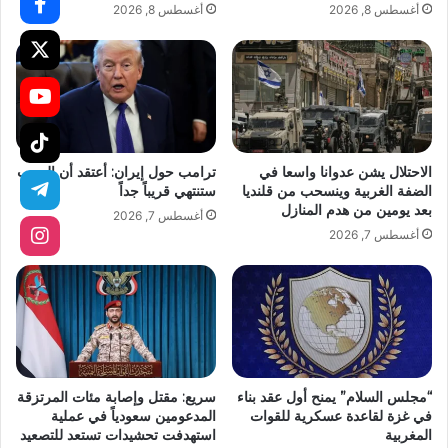
أغسطس 8, 2026
أغسطس 8, 2026
الاحتلال يشن عدوانا واسعا في
ترامب حول إيران: أعتقد أن الحرب
الضفة الغربية وينسحب من قلنديا
ستنتهي قريباً جداً
بعد يومين من هدم المنازل
أغسطس 7, 2026
أغسطس 7, 2026
“مجلس السلام” يمنح أول عقد بناء
سريع: مقتل وإصابة مئات المرتزقة
في غزة لقاعدة عسكرية للقوات
المدعومين سعودياً في عملية
المغربية
استهدفت تحشيدات تستعد للتصعيد