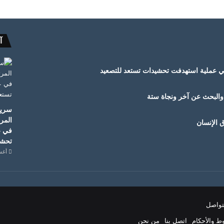
آ
في عملية استهدفت تحشيدات تستعد للتصعيد
والبحث عن آخر ونجاة ستة
سريع
المر
ق الإنسان
في ع
تحشي
أغسطس
ط والأحكام
اتصل بنا
من نحن