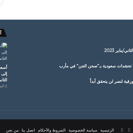
آ
/يناير 2023
دف تحشدات سعودية بـ”صحن الجن” في مأرب
أسعار
إلى 
الثاني/
قية لنصر لن يتحقق أبداً
أغسطس
ستقرام
‫TikTok
واتساب
الرئيسية
سياسة الخصوصية
الشروط والأحكام
اتصل بنا
من نحن