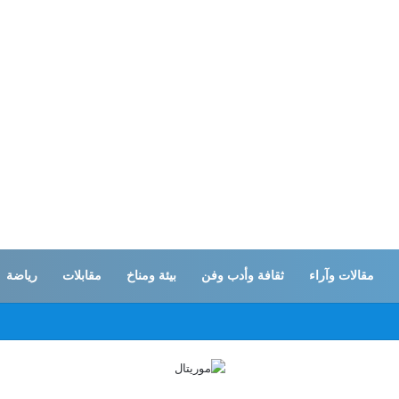
مقالات وآراء
ثقافة وأدب وفن
بيئة ومناخ
مقابلات
رياضة
ات… القوات المسلحة اليمنية تستهدف تحشدات سعودية بـ”صحن الجن” في مأرب