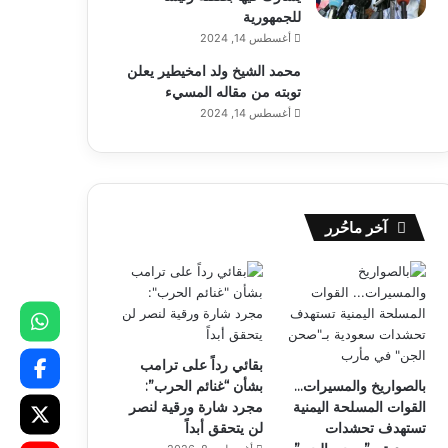
للجمهورية
أغسطس 14, 2024
محمد الشيخ ولد امخيطير يعلن
توبته من مقاله المسيء
أغسطس 14, 2024
آخر ماحُرر
بقائي رداً على ترامب
بالصواريخ والمسيرات…
بشأن “غنائم الحرب”:
القوات المسلحة اليمنية
مجرد شارة ورقية لنصر
تستهدف تحشدات
لن يتحقق أبداً