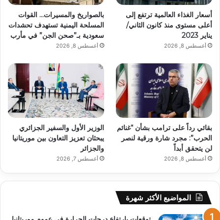
أسعار الغذاء العالمية ترتفع إلى
بالصواريخ والمسيرات… القوات
أعلى مستوى منذ كانون الثاني/
المسلحة اليمنية تستهدف تحشدات
يناير 2023
سعودية بـ”صحن الجن” في مأرب
أغسطس 8, 2026
أغسطس 8, 2026
بقائي رداً على ترامب بشأن “غنائم
الوزير الأول والسفير الجزائري
الحرب”: مجرد شارة ورقية لنصر
يبحثان تعزيز التعاون بين موريتانيا
لن يتحقق أبداً
والجزائر
أغسطس 8, 2026
أغسطس 7, 2026
المواضيع الأكثر شهرة
توقعات بارتفاع درجات الحرارة في عموم موريتانيا