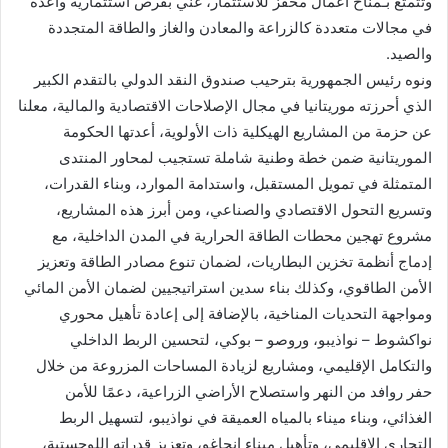
وتتمتع بـمناخ أعمال محفز للاستثمار، غني بفرص استثمارية واعدة
في مجالات متعددة كالزراعة والمعادن والغاز والطاقة المتجددة
والصيد.
ونوه رئيس الجمهورية بترحيب صندوق النقد الدولي بالتقدم الكبير
الذي أحرزته موريتانيا في مجال الإصلاحات الاقتصادية والمالية، معلنا
عن حزمة من المشاريع الهيكلية ذات الأولوية، أعدتها الحكومة
الموريتانية ضمن خطة وطنية شاملة تستجيب لمحاور المنتدى
المتمثلة في تمويل المستقبل، واستدامة الموارد، وبناء القدرات،
وتسريع التحول الاقتصادي والصناعي، ومن أبرز هذه المشاريع،
مشروع تهجين محطات الطاقة الحرارية في المدن الداخلية، مع
إدماج أنظمة تخزين البطاريات، لضمان تنوع مصادر الطاقة وتعزيز
الأمن الطاقوي، وكذلك بناء سدين استراتيجيين لضمان الأمن المائي
ومواجهة التحديات المناخية، بالإضافة إلى إعادة تأهيل محوري
نواكشوط – نواذيبو، وروصو – بوكي، لتحسين الربط الداخلي
والتكامل الإقليمي، ومشاريع لزيادة المساحات المزروعة من خلال
حفر روافد من النهر واستصلاح الأراضي الزراعية، دعمًا للأمن
الغذائي، وبناء ميناء بالمياه العميقة في نواذيبو، لتسهيل الربط
التجاري الإقليمي، وتأهيل ميناء انجاغو، وتعزيز قدراته اللوجستية،