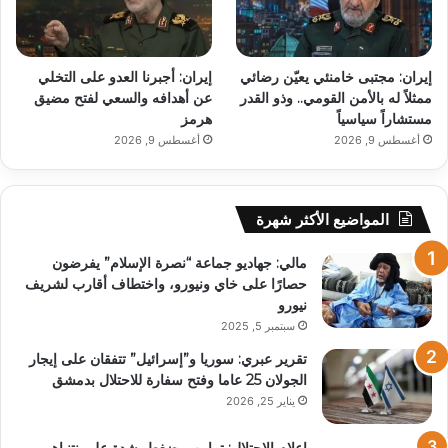
إيران: مجتبى خامنئي يعيّن رضائي
إيران: أجبرنا العدو على التخلي
ممثلاً له بالأمن القومي.. وذو القدر
عن أهدافه والسعي لفتح مضيق
مستشاراً سياسياً
هرمز
أغسطس 9, 2026
أغسطس 9, 2026
المواضيع الأكثر شهرة
مالي: جهاديو جماعة “نصرة الإسلام” يفرضون
حصارًا على خاي ونيورو، واختطاف أقارب لشريف
نيورو
سبتمبر 5, 2025
تقرير عبري: سوريا و”إسرائيل” تتفقان على إيجار
الجولان 25 عاما وفتح سفارة للاحتلال بدمشق
يناير 25, 2026
إعلام الاحتلال: ترامب يضغط بشدة على نتنياهو