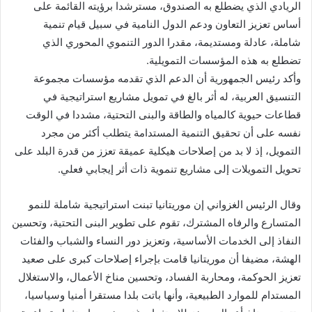
الريادي الذي يضطلع به الصندوق، مسترشدا برؤيته القائمة على
أساس تعزيز التعاون ودعم الدول النامية في سبيل قيام تنمية
شاملة، عادلة ومستديمة، مقدرا الدور التنموي المحوري الذي
تضطلع به هذه المؤسسات التمويلية.
وأكد رئيس الجمهورية أن الدعم الذي تقدمه مؤسسات مجموعة
التنسيق العربية، له أثر بالغ في تمويل مشاريع استراتيجية في
قطاعات حيوية كالمياه والطاقة والبنى التحتية، مشددا في الوقت
نفسه على أن تحقيق التنمية المستدامة يتطلب أكثر من مجرد
التمويل، إذ لا بد من إصلاحات هيكلية عميقة تعزز من قدرة البلد على
تحويل التمويلات إلى مشاريع تنموية ذات أثر إيجابي فعلي.
وقال الرئيس الغزواني إن موريتانيا تبنت استراتيجية شاملة للنمو
المتسارع والرفاه المشترك، تقوم على تطوير البنى التحتية، وتحسين
النفاذ إلى الخدمات الأساسية، وتعزيز دور النساء والشباب والفئات
الهشة، مضيفا أن موريتانيا قامت بإجراء إصلاحات كبرى على صعيد
تعزيز الحوكمة، ومحاربة الفساد، وتحسين مناخ الأعمال، والاستغلال
المستدام للموارد الطبيعية، وأنها باتت بلدا مستقرا أمنيا وسياسيا،