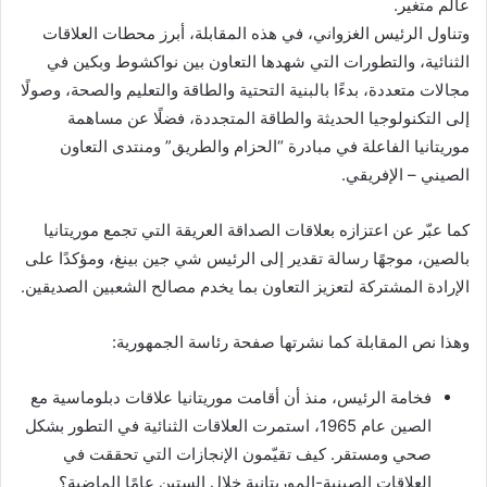
عالم متغير.
وتناول الرئيس الغزواني، في هذه المقابلة، أبرز محطات العلاقات
الثنائية، والتطورات التي شهدها التعاون بين نواكشوط وبكين في
مجالات متعددة، بدءًا بالبنية التحتية والطاقة والتعليم والصحة، وصولًا
إلى التكنولوجيا الحديثة والطاقة المتجددة، فضلًا عن مساهمة
موريتانيا الفاعلة في مبادرة “الحزام والطريق” ومنتدى التعاون
الصيني – الإفريقي.
كما عبّر عن اعتزازه بعلاقات الصداقة العريقة التي تجمع موريتانيا
بالصين، موجهًا رسالة تقدير إلى الرئيس شي جين بينغ، ومؤكدًا على
الإرادة المشتركة لتعزيز التعاون بما يخدم مصالح الشعبين الصديقين.
وهذا نص المقابلة كما نشرتها صفحة رئاسة الجمهورية:
فخامة الرئيس، منذ أن أقامت موريتانيا علاقات دبلوماسية مع
الصين عام 1965، استمرت العلاقات الثنائية في التطور بشكل
صحي ومستقر. كيف تقيّمون الإنجازات التي تحققت في
العلاقات الصينية-الموريتانية خلال الستين عامًا الماضية؟