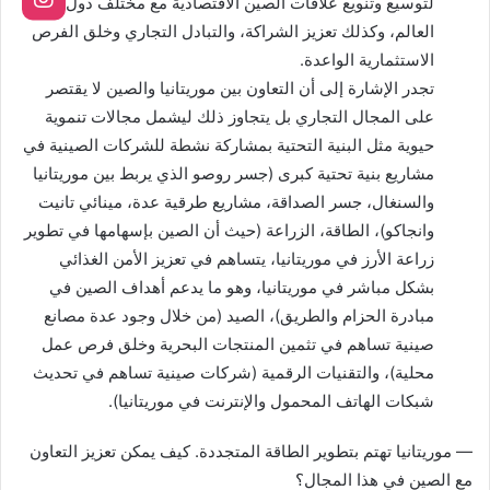
لتوسيع وتنويع علاقات الصين الاقتصادية مع مختلف دول
العالم، وكذلك تعزيز الشراكة، والتبادل التجاري وخلق الفرص
الاستثمارية الواعدة.
تجدر الإشارة إلى أن التعاون بين موريتانيا والصين لا يقتصر
على المجال التجاري بل يتجاوز ذلك ليشمل مجالات تنموية
حيوية مثل البنية التحتية بمشاركة نشطة للشركات الصينية في
مشاريع بنية تحتية كبرى (جسر روصو الذي يربط بين موريتانيا
والسنغال، جسر الصداقة، مشاريع طرقية عدة، مينائي تانيت
وانجاكو)، الطاقة، الزراعة (حيث أن الصين بإسهامها في تطوير
زراعة الأرز في موريتانيا، يتساهم في تعزيز الأمن الغذائي
بشكل مباشر في موريتانيا، وهو ما يدعم أهداف الصين في
مبادرة الحزام والطريق)، الصيد (من خلال وجود عدة مصانع
صينية تساهم في تثمين المنتجات البحرية وخلق فرص عمل
محلية)، والتقنيات الرقمية (شركات صينية تساهم في تحديث
شبكات الهاتف المحمول والإنترنت في موريتانيا).
— موريتانيا تهتم بتطوير الطاقة المتجددة. كيف يمكن تعزيز التعاون
مع الصين في هذا المجال؟