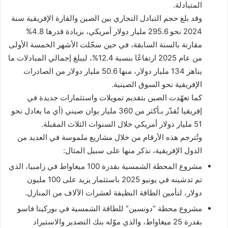
المتبادلة.
وقد بلغ حجم التبادل التجاري بين الصين والقارة الإفريقية سنة
2024 نحو 295.6 مليار دولار أمريكي، بزيادة قدرها 4.8%
مقارنة بالسنة السابقة، في حين سجّلت الأشهر الخمسة الأولى
من عام 2025 ارتفاعًا بنسبة 12.4%، ليبلغ إجمالي المبادلات ما
يناهز 134 مليار دولار، منها 50.6 مليار دولار من الصادرات
الإفريقية نحو السوق الصينية.
كما تعهّدت الصين بتقديم تمويلات واستثمارات جديدة في
إفريقيا تُقدّر بـأكثر من 360 مليار يوان صيني (أي ما يعادل نحو
51 مليار دولار أمريكي خلال السنوات الثلاث المقبلة.
وتُترجم هذه الأرقام من خلال مشاريع ملموسة في العديد من
الدول الإفريقية، نذكر منها على سبيل المثال:
مشروع المحطة الشمسية بقدرة 100 ميغاواط في زامبيا، الذي
تم تدشينه في يونيو 2025 باستثمار يزيد على 100 مليون
دولار، لتأمين الطاقة النظيفة لعشرات الآلاف من المنازل.
مشروع محطة “دونسين” للطاقة الشمسية في بوركينا فاسو
بقدرة 25 ميغاواط، والذي موّله بنك التصدير والاستيراد