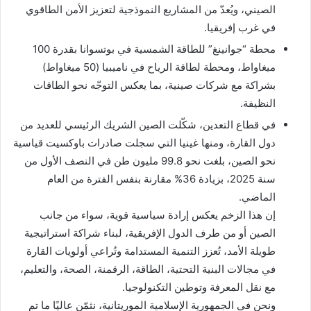
الصيني، ويُعدّ من المشاريع النموذجية لتعزيز الأمن الطاقوي
في غرب إفريقيا.
محطة “جوانينغ” للطاقة الشمسية في بوتسوانا بقدرة 100
ميغاواط، ومحطة لطاقة الرياح في ناميبيا (50 ميغاواط)
بشراكة مع شركات صينية، بما يعكس التوجّه نحو الطاقات
النظيفة.
في قطاع التعدين، شكّلت الصين الشريك الرئيسي للعديد من
دول القارة، ومنها غينيا التي سجلت صادرات باوكسيت قياسية
نحو الصين، بلغت نحو 99.8 مليون طن في النصف الأول من
سنة 2025، بزيادة 36% مقارنة بنفس الفترة من العام
الماضي.
إن هذا الزخم يعكس إرادة سياسية قوية، سواء من جانب
الصين أو من طرف الدول الإفريقية، لبناء شراكة استراتيجية
طويلة الأمد، تُعزز التنمية المستدامة وتُراعي أولويات القارة
في مجالات البنية التحتية، الطاقة، الرقمنة، الصحة، والتعليم،
مع نقل المعرفة وتوطين التكنولوجيا.
ونحن في الجمهورية الإسلامية الموريتانية، نثمّن عاليًا ما تم