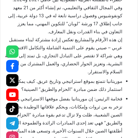
وفي المجال الثقافي والتعليمي، تم إنشاء أكثر من 21 معهد
كونفوشيوس وفصول دراسية تابعة له في 13 دولة عربية، إلى
جانب إطلاق 17 ورشة “لوبان” للتكوين المهني، مما يعزز
التعاون في بناء القدرات ونقل المعارف.
إن هذه الأرقام والمشاريع تعكس إرادة مشتركة لبناء مستقبل
عربي – صيني يقوم على التنمية الشاملة والتكامل الاقتصادي،
وهي شراكة لا تقتصر على التبادل التجاري، بل تمتد إلى التنمية
البشرية، وتعزيز الحوار الحضاري، والعمل المشترك من أجل
السلام والاستقرار.
موريتانيا تتمتع بموقع استراتيجي وتاريخ عريق. كيف يمكن
استثمار ذلك ضمن مبادرة “الحزام والطريق” الصينية؟
فخامة الرئيس: إن موريتانيا بفضل موقعها الاستراتيجي وما
تزخر به من ثروات وإمكانات، وبحكم علاقاتها الوطيدة بجمهورية
الصين الشعبية، ظلت ولا تزال تدعم بقوة مبادرة “الحزام
والطريق” فهي تعد إحدى المبادرات الرائدة والطموحة التي
أطلقتها الصين خلال السنوات الأخيرة، وتسعى هذه المبادرة