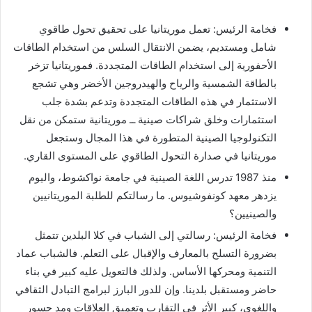
فخامة الرئيس: تعمل موريتانيا على تحقيق تحول طاقوي
شامل ومستديم، يضمن الانتقال السلس من استخدام الطاقات
الأحفورية إلى استخدام الطاقات المتجددة. فموريتانيا تزخر
بالطاقة الشمسية والرياح والهيدروجين الأخضر وهي تشجع
الاستثمار في هذه الطاقات المتجددة وتدعم بشدة جلب
استثمارات وخلق شراكات صينية ــ موريتانية ستمكن من نقل
التكنولوجيا الصينية المتطورة في هذا المجال وستجعل
موريتانيا في صدارة التحول الطاقوي على المستوى القاري.
منذ 1987 تدرس اللغة الصينية في جامعة نواكشوط، واليوم
يزدهر معهد كونفوشيوس. ما رسالتكم للطلبة الموريتانيين
والصينيين؟
فخامة الرئيس: رسالتي إلى الشباب في كلا البلدين تتمثل
بضرورة التسلح بالمعارف والإقبال على التعلم. فالشباب عماد
التنمية ومحركها الأساس. ولذلك فالتعويل عليه كبير في بناء
حاضر ومستقبل بلدينا. وإن للدور البارز لبرامج التبادل الثقافي
واللغوي، كبير الأثر في التقارب وتعميق العلاقات ومد جسور