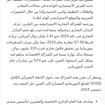
عديد الفرص الاستثمارية الواعدة في مجالات المعادن
والطاقات النظيفة والبنى التحتية وكذا من خلال التحفيزات
الضريبية والموقع الاستراتيجي الهام لبلادنا.
وترجمة للشراكة التجارية الاستراتيجية بين البلدين، عرف
التبادل التجاري ديناميكية متصاعدة حيث بلغ حجم التبادل
التجاري في عام 2024 نحو 2.41 مليار دولار أمريكي، بزيادة
قدرها 7.59% مقارنة بعام 2023، مما مكن ميزان المدفوعات
بموريتانيا من تحقيق فائضً تجاري قدره 330 مليون دولار،
مسجلا بذلك توازنا نسبيا في الشراكة الاقتصادية ساهم فيه
بشكل كبير استحواذ الصين على نحو 70% من صادرات خام
الحديد الموريتاني.
وينتظر أن تتعزز هذه الشراكة بعد دخول الإعفاء الجمركي الكامل
(100%) للسلع الموريتانية المصدّرة إلى الصين حيّز التنفيذ منذ
ديسمبر 2024.
يصادف هذا العام الذكرى الخامسة والعشرين لتأسيس منتدى