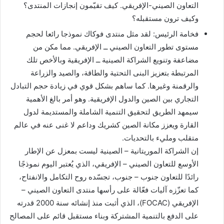
التعاون الصيني-الإفريقي. كيف تقيّمون إنجازات المنتدى؟
وكيف ترون مستقبله؟
فخامة الرئيس: لقد مثل منتدى فوكاك نموذجا رائعا لحجم
مستوى تطور التعاون الصيني ــ الإفريقي. مما مكن من
مضاعفة وتنويع الشراكة الصينية ــ الإفريقية وبالأخص تلك
المرتبطة بتعزيز البنى التحتية والطاقة، والصيد والزراعة
والرقمنة وغيرها. كما ساهم بشكل قوي في زيادة حجم التبادل
التجاري بين الصين والدول الإفريقية. وهو أمر بالغ الأهمية
سيمهد الطريق لتحقيق التنمية الشاملة والمستديمة لدول
القارة ويعزز مكانة الصين كشريك وداعم لا غنى عنه في عالم
متقلب ومليء بالتحديات.
إن الشراكة الموريتانية – الصينية ليست بمعزل عن الإطار
الأوسع للتعاون الصيني – الإفريقي، الذي يُعتبر اليوم نموذجًا
رائدًا للتعاون جنوب – جنوب، تجسّده روح التكامل والانفتاح،
كما تعزّزه آليات فعّالة على رأسها منتدى التعاون الصيني –
الإفريقي (FOCAC)، الذي أثبت منذ إنشائه سنة 2000 قدرته
على الدفع بالتنمية المشتركة وبناء مستقبل قائم على المصالح