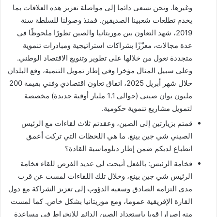
وغيرها. ونحن نسعى دائما إلى مواصلة تعزيز هذه العلاقات بما
يخدم تطلعات شعبينا الصديقين. فمنذ وصولنا للسلطة سنة
2019، شهد التعاون بين موريتانيا والصين تطورًا ملحوظًا في
عدة مجالات، معزّزًا بشراكات استراتيجية ومبادرات تنموية
متجددة نعول من خلالها على تطوير وتنويع الاقتصاد الوطني.
وعلى سبيل المثال مؤخرا وفي إطار تمويل التنمية، وقع البلدان
خلال شهر أبريل 2025، اتفاق تعاون اقتصادي وفني بقيمة 200
مليون يوان صيني (حوالي 1.1 مليار أوقية جديدة) مخصصة
لتمويل مشاريع تنموية حكومية.
قمتم بزيارتين إلى الصين، وعقدتم ثلاث لقاءات مع الرئيس
الصيني شي جين بينغ. ما هي اللحظات التي تركت أعمق
انطباع لديكم ضمن إطار دبلوماسية القادة؟
فخامة الرئيس: بالفعل أتيحت لي عديد الفرص للقاء فخامة
الرئيس شي جين بينغ، وخلال تلك اللقاءات لمست عن قرب
مدى التزامه الصادق وسعيه الدؤوب إلى تعزيز الشراكة مع دول
القارة الإفريقية عموما، ومع موريتانيا بشكل خاص. كما لمست
منه إصرارا قويا باستعداد الصين الدائم للانخراط في مساعدة