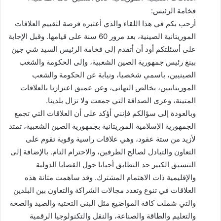
فخامة الرئيس:
أرحب بكم في هذا اللقاء والذي أعتبره فرصة لتقييم العلاقات
الموريتانية الصينية، بعد مرور 60 سنة على قيامها. وقبل الإجابة
على أسئلتكم أود أن أتقدم إلى فخامة الرئيس السيد شي جين
بينغ رئيس جمهورية الصين الشعبية، وإلى الحكومة والشعب
الصينيين، باسمي شخصيا، ونيابة عن الحكومة والشعب
الموريتانيين، بخالص التهاني، وعن عميق اعتزازنا بالعلاقات
المتينة، وعرى الصداقة التي جمعت ولا تزال بلدينا.
وبالعودة إلى سؤالكم فإنني أؤكد على أن العلاقات التي تجمع
الجمهورية الإسلامية الموريتانية بجمهورية الصين الشعبية، تمتد
لأزيد من ستة عقود، وهي علاقات راسية وقوية تقوم على
التعاون والتبادل لصالح الطرفين، والاحترام التام. بالإضافة إلى
التنسيق الكبير حد التطابق أحيانا حول القضايا الدولية
والإقليمية ذات الاهتمام المشترك. وقد ساهمت متانة هذه
العلاقات في تنوع وتعدد مجالات الشراكة والتعاون بين البلدين
والتي شملت كافة المواضيع مثل البنى التحتية والصيد والصحة
والتعليم والطاقة والصناعة، والنقل والتكنولوجيا الرقمية