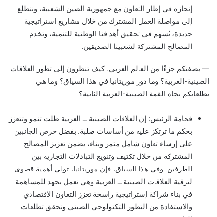
إنجازه في إطار التعاون مع جمهورية الصين الشعبية، ونتطلع
إلى مواصلة العمل المشترك من خلال مشاريع استراتيجية
جديدة، تُسهم في تحقيق أهدافنا الوطنية للتنمية، وتخدم
المصالح المشتركة لشعبينا الصديقين.
— بصفتكم جزءًا من العالم العربي، كيف تنظرون إلى تطور العلاقات
الصينية-العربية؟ وما دور موريتانيا في هذا السياق؟ وما هي
تطلعاتكم تجاه القمة الصينية-العربية الثانية؟
فخامة الرئيس: إن العلاقات الصينية ــ العربية ظلت تنمو وتتعزز
بحكم ما ترتكز عليه من أساسات صلبة. بفضل حرص الجانبين
على إرساء تعاون شامل مثمر وبناء، يضمن تعزيز المصالح
المشتركة من خلال تكثيف وتنويع التبادلات التجارية بين
الطرفين. وفي هذا السياق، فإن موريتانيا، تولي أهمية قصوى
لترقية العلاقات الصينية ــ العربية وهي تعمل بجهد للمساهمة
في بناء شراكة إستراتيجية راسخة تعزز التعاون الاقتصادي
والاستفادة من التطور التكنولوجي الصيني وتحقق تطلعات