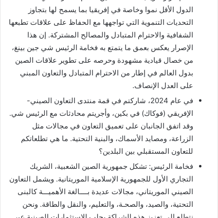
الدول الأقل نموا وخاصة في إفريقيا بما يسمح لها بتجاوز
التحديات التنموية التي تواجهها مع الحفاظ على علاقات تطبعها
الشفافية والاحترام المتبادل والمصالح المشتركة. إن هذا
الإصرار يعكس بعمق ما يتمتع به فخامة الرئيس شي جين بينغ،
من خصال قيادية مشهودة وحرصه على تطوير علاقات الصين
بدول العالم في إطار من الاحترام المتبادل والتعاون المبني
على العدل الإنصاف.
في عام 2024، شاركتم في قمة منتدى التعاون الصيني-
الإفريقي (فوكاك) في بكين، وأجريتم محادثات مع الرئيس شي.
وقد اتفق الجانبان على تعميق التعاون في مجالات مثل
الزراعة، ومصايد الأسماك، والبنية التحتية. ما هي تطلعاتكم
للتعاون المستقبلي بين البلدين؟
فخامة الرئيس: تشكل جمهورية الصين الشعبية، الشريك
التجاري الأول للجمهورية الإسلامية الموريتانية. ويشمل التعاون
الصيني الموريتاني، مجالات عديدة بــــالغة الأهميـــة كالبنى
التحتية، والصيد، والصحـة، والتعليم، والنقل والطاقة. ونحن
نتطلع إلى تعزيز هذه الشراكة بجلب الاستثمارات الصينية عبر