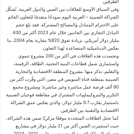
الطرفين.
وفي السياق الأوسع للعلاقات بين الصين والدول العربية، تُشكّل
الشراكة الصينية – العربية اليوم نموذجًا متقدمًا للتعاون القائم
على الاحترام المتبادل والمصالح المشتركة. فقد بلغ حجم
التبادل التجاري بين الجانبين خلال عام 2023 أكثر من 400
مليار دولار أمريكي، بزيادة تفوق 820% مقارنة بعام 2004، ما
يعكس الديناميكية المتصاعدة لهذا التعاون.
وتجسدت هذه العلاقات في أكثر من 200 مشروع تنموي
واستثماري شمل قطاعات البنية التحتية، الطاقة، الرقمنة،
والتعليم. نذكر منها: مشروع المنطقة الاقتصادية والتجارية
الصينية بمنطقة قناة السويس في مصر، التي وفّرت أكثر من
90 ألف فرصة عمل مباشرة وغير مباشرة؛ ومشروع مجمع
التكرير والبتروكيماويات المشترك في مقاطعة فوجيان الصينية
باستثمار يقارب 9.7 مليار دولار، والذي يعكس عمق الشراكة
الاقتصادية والتقنية بين الطرفين.
كما تحتل الطاقات المتجددة موقعًا مركزيًا ضمن هذه الشراكة،
حيث استثمرت الصين أكثر من 21 مليار دولار في مشاريع
خضراء بالمملكة العربية السعودية بين عامي 2021 و2024.