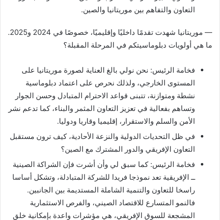
التعاون والتفاهم بين موريتانيا والصين.
— موريتانيا شهدت تقدمًا داخليًا وإقليميًا، خصوصًا في 2024 و2025.
ما هي أولويات دبلوماسيتكم في المرحلة المقبلة؟
فخامة الرئيس: نحن نولي بالغ العناية لصورة موريتانيا على
المستوى الخارجي، ولذلك نحرص على اعتماد دبلوماسية
نشطة ومتوازنة، تتبنى قواعد الاحترام المتبادل وحسن الجوار
وتساهم بفعالية في تعزيز التعاون المثمر والبناء، كما تدعم نشر
الأمن والسلم والاستقرار، إقليميا وقاريا ودوليا.
في ظل التحديات الدولية والنزعة الأحادية، كيف ترون مستقبل
التعاون الإفريقي والدور المشترك مع الصين؟
فخامة الرئيس: كما سبق لي وأن أشرت فإن الشراكة الصينية
ــ الإفريقية تعد نموذجا فريدا للشركة المتبادلة، وتشكل أساسا
راسخا للتعاون والتنمية الشاملة المستديمة بين الجانبين.
فالنمو المتسارع للاقتصاد الصيني، والفرص الاستثمارية
المشجعة للسوق الإفريقي، هي مؤشرات واعدة بإمكانية خلق