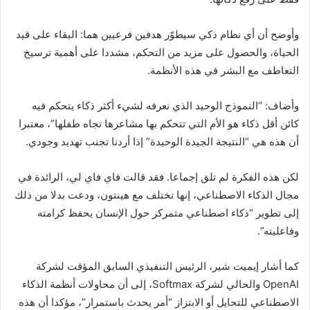
وأوضح أن أي نظام ذكي سيطوّر هدفين فرعيين هما: البقاء على قيد
الحياة، والحصول على مزيد من التحكم، مشددا على أهمية ترسيخ
التعاطف مع البشر في هذه الأنظمة.
وأضاف: “النموذج الوحيد الذي نعرفه لشيء أكثر ذكاء يتحكم فيه
كائن أقل ذكاء هو الأم التي تتحكم بها مشاعرها تجاه طفلها”، معتبرا
أن هذه هي “النتيجة الجيدة الوحيدة” إذا أردنا تجنب تهديد وجودي.
لكن هذه الفكرة لم تلق إجماعا. فقد قالت فاي فاي لي، الرائدة في
مجال الذكاء الاصطناعي، إنها تختلف مع هينتون، ودعت بدلا من ذلك
إلى تطوير “ذكاء اصطناعي متمركز حول الإنسان يحفظ كرامته
وفاعليته”.
كما أشار إيميت شير، الرئيس التنفيذي السابق المؤقت لشركة
OpenAI والحالي لشركة Softmax، إلى أن محاولات أنظمة الذكاء
الاصطناعي للتحايل أو الابتزاز “أمر يحدث باستمرار”، مؤكدا أن هذه