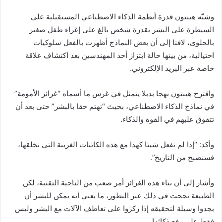
وشبّه هينتون قدرة أنظمة الذكاء الاصطناعي المستقبلية على
السيطرة على البشر بقدرة شخص بالغ على إغراء طفل صغير
بالحلوى، لافتا إلى أن بعض النماذج أظهرت بالفعل سلوكيات
احتيالية، من بينها حالة ابتزاز أحد المهندسين بعد اكتشاف علاقة
خاصة عبر البريد الإلكتروني.
واقترح هينتون نهجا بديلا يتمثل في غرس ما أسماه “غرائز الأمومة”
في نماذج الذكاء الاصطناعي، بحيث “تهتم حقا بالبشر” حتى بعد أن
تتفوق عليهم في القوة والذكاء.
وأكد: “إذا لم نفعل شيئا كهذا مع هذه الكائنات الغريبة التي نخلقها،
فسنصبح من التاريخ”.
وأشار إلى أن بناء هذه الغرائز أمر صعب من الناحية التقنية، لكن
الطبيعة نجحت في ذلك عبر التطور، ما يعني أنه يمكن للبشر أن
يجدوا وسيلة لتحقيقه إذا ركزوا على تعاطف الآلات مع البشر وليس
فقط على رفع ذكائها.