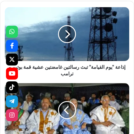
إذاعة "يوم القيامة" تبث رسالتين غامضتين عشية قمة بوتين و
ترامب