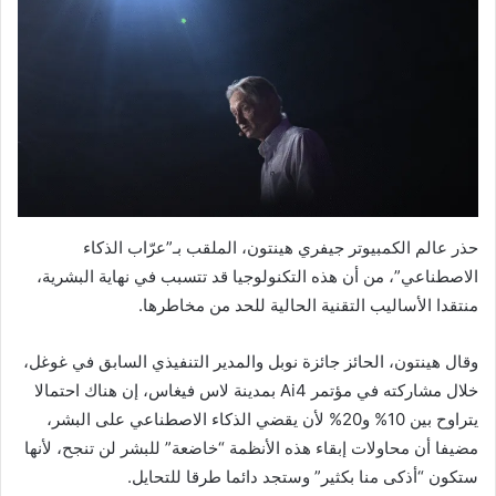
حذر عالم الكمبيوتر جيفري هينتون، الملقب بـ”عرّاب الذكاء
الاصطناعي”، من أن هذه التكنولوجيا قد تتسبب في نهاية البشرية،
منتقدا الأساليب التقنية الحالية للحد من مخاطرها.
وقال هينتون، الحائز جائزة نوبل والمدير التنفيذي السابق في غوغل،
خلال مشاركته في مؤتمر Ai4 بمدينة لاس فيغاس، إن هناك احتمالا
يتراوح بين 10% و20% لأن يقضي الذكاء الاصطناعي على البشر،
مضيفا أن محاولات إبقاء هذه الأنظمة “خاضعة” للبشر لن تنجح، لأنها
ستكون “أذكى منا بكثير” وستجد دائما طرقا للتحايل.