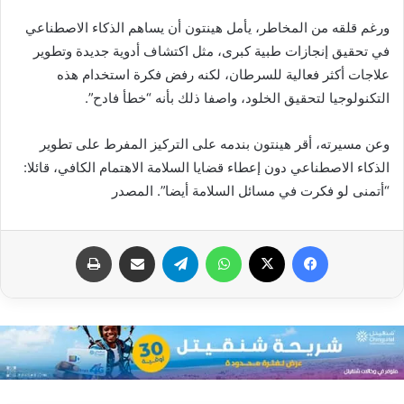
ورغم قلقه من المخاطر، يأمل هينتون أن يساهم الذكاء الاصطناعي
في تحقيق إنجازات طبية كبرى، مثل اكتشاف أدوية جديدة وتطوير
علاجات أكثر فعالية للسرطان، لكنه رفض فكرة استخدام هذه
التكنولوجيا لتحقيق الخلود، واصفا ذلك بأنه “خطأ فادح”.
وعن مسيرته، أقر هينتون بندمه على التركيز المفرط على تطوير
الذكاء الاصطناعي دون إعطاء قضايا السلامة الاهتمام الكافي، قائلا:
“أتمنى لو فكرت في مسائل السلامة أيضا”. المصدر
فيسبوك
X
واتساب
تيلقرام
مشاركة عبر البريد
طباعة