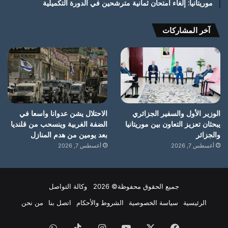
موريتانيا: إلغاء امتحان ثمانية مترشحين في الدورة التكميلية
آخر المشاركات
الوزير الأول والسفير الجزائري
الاحتلال يشن عدوانا واسعا في
يبحثان تعزيز التعاون بين موريتانيا
الضفة الغربية وينسحب من قلنديا
والجزائر
بعد يومين من هدم المنازل
أغسطس 7, 2026
أغسطس 7, 2026
جميع الحقوق محفوظة© 2026 وكالة التواصل
الرئيسية
سياسة الخصوصية
الشروط والأحكام
اتصل بنا
من نحن
فيسبوك
X
يوتيوب
انستقرام
‫TikTok
واتساب