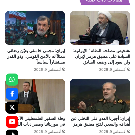
تشخيص مصلحة النظام” الإيرانية:
إيران: مجتبى خامنئي يعيّن رضائي
السيادة على مضيق هرمز لإيران
ممثلاً له بالأمن القومي.. وذو القدر
ولن يعود إلى وضعه السابق
مستشاراً سياسياً
أغسطس 9, 2026
أغسطس 9, 2026
إيران: أجبرنا العدو على التخلي عن
وفاة السفير الفلسطيني الأسبق
أهدافه والسعي لفتح مضيق هرمز
في موريتانيا ومصر دياب اللوح
أغسطس 9, 2026
أغسطس 9, 2026