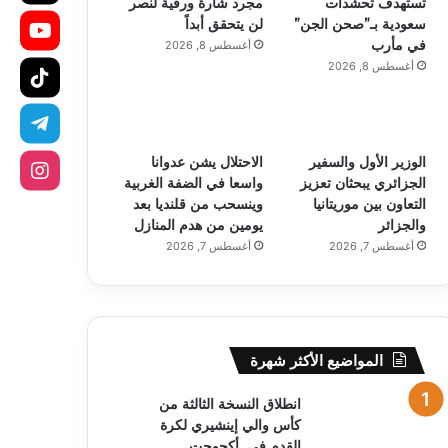
تستهدف تحشدات
مجرد شارة ورقية لنصر
سعودية بـ”صحن الجن”
لن يتحقق أبداً
في مأرب
أغسطس 8, 2026
أغسطس 8, 2026
الوزير الأول والسفير
الاحتلال يشن عدوانا
الجزائري يبحثان تعزيز
واسعا في الضفة الغربية
التعاون بين موريتانيا
وينسحب من قلنديا بعد
والجزائر
يومين من هدم المنازل
أغسطس 7, 2026
أغسطس 7, 2026
المواضيع الأكثر شهرة
انطلاق النسخة الثالثة من
كأس والي إينشيري لكرة
القدم في أكجوجت