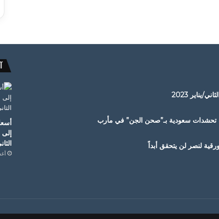
آ
/يناير 2023
دف تحشدات سعودية بـ”صحن الجن” في مأرب
أسعار
إلى 
الثاني/
قية لنصر لن يتحقق أبداً
أغسط