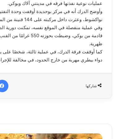
عمليات نوعية نفذتها فرقه في مدينتي آلاك وبوكي.
وأوضح الدرك أنه في مركز بوحديدة أوقفت وحدة التفتي
نواكشوط، وعثرت داخل مركبته على 144 قنينة من المشروبات الكحولية مخبأة بإحكام داخل أكياس.
وفي عملية منفصلة في الموقع نفسه، تمكنت دورية ال
قادمة من بوكي، وضبطت 
ظهرية.
دواء بيطري مهربة من خارج الحدود، في مخالفة للإجراءا
شاركها