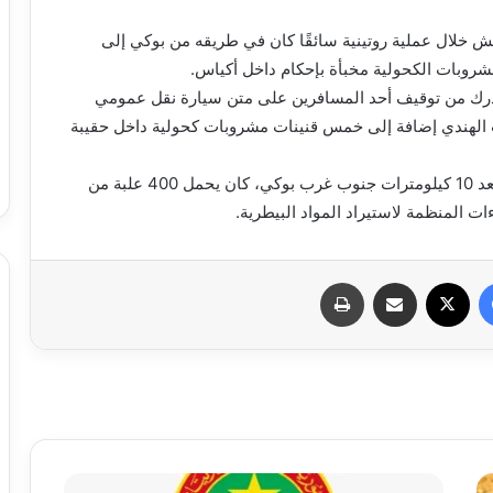
ش خلال عملية روتينية سائقًا كان في طريقه من بوكي إلى
درك من توقيف أحد المسافرين على متن سيارة نقل عمومي
بحوزته 550 غرامًا من القنب الهندي إضافة إلى خمس قنينات مشروبات كحولية داخل حقيبة
كما أوقفت فرقة الدرك، في عملية ثالثة، شخصًا على بعد 10 كيلومترات جنوب غرب بوكي، كان يحمل 400 علبة من
ت المنظمة لاستيراد المواد البيطرية.
فيسبوك
X
مشاركة عبر البريد
طباعة