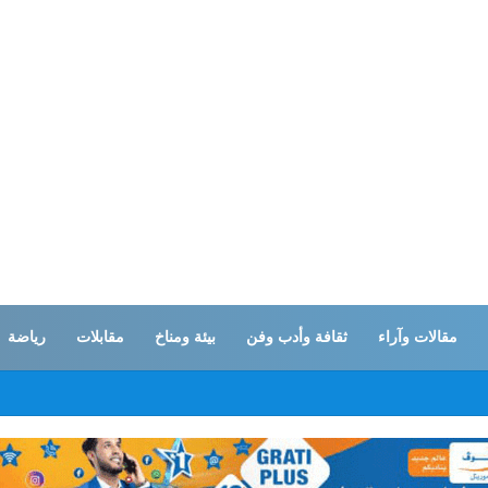
مقالات وآراء
ثقافة وأدب وفن
بيئة ومناخ
مقابلات
رياضة
ات… القوات المسلحة اليمنية تستهدف تحشدات سعودية بـ”صحن الجن” في مأرب