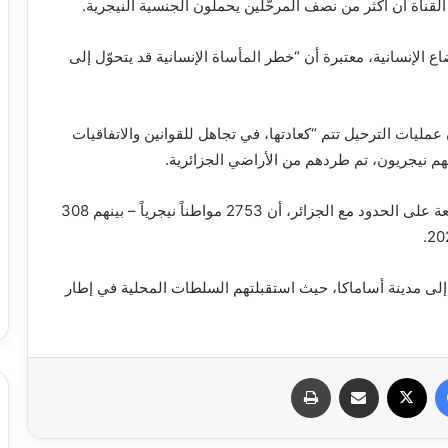
قناة أن أكثر من نصف المرحّلين يحملون الجنسية النيجرية.
 الإنسانية، معتبرة أن “خطر المأساة الإنسانية قد يتحوّل إلى
عمليات الترحيل تتم “كعادتها، في تجاهل للقوانين والاتفاقيات
نهم نيجريون، تم طردهم من الأراضي الجزائرية.
ونقلت القناة عن مصادر أمنية في مدينة أساماكا، الواقعة على الحدود مع الجزائر، أن 2753 مواطناً نيجرياً – بينهم 308
 إلى مدينة أساماكا، حيث استقبلتهم السلطات المحلية في إطار
فيسبوك
X
مشاركة عبر البريد
طباعة