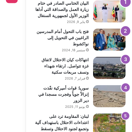
البيان الختامي الصادر في ختام
زيارة العمل والصداقة التي أداها
الوزير الأول لجمهورية السنغال
يناير 9, 2026
فتح باب التحول أمام المدرسين
الراغبين في التحويل إلى
نواكشوط
سبتمبر 18, 2024
انتهاكات كيان الاحتلال لاتفاق
غزة تتواصل.. ارتقاء شهداء
ونسف مربعات سكنية
فبراير 7, 2026
سوريا: قوات أميركية نفّذت
إنزالاً جوياً وفجرت مسجدا في
دير الزور
يونيو 11, 2025
لبنان: المقاومة ترد على
اعتداءات الاحتلال باستهداف آلية
وتجمع لجنود الاحتلال وتسقط