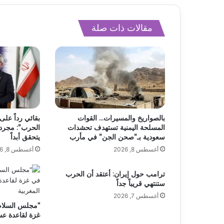
مقالات ذات صلة
بالصواريخ والمسيرات… القوات
بقائي رداً على
المسلحة اليمنية تستهدف تحشدات
الحرب”: مجرد 
سعودية بـ”صحن الجن” في مأرب
يتحقق أبداً
أغسطس 8, 2026
أغسطس 8, 2026
ترامب حول إيران: أعتقد أن الحرب
ستنتهي قريباً جداً
أغسطس 7, 2026
“مجلس السلام”
غزة لقاعدة عس