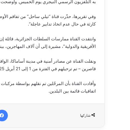
به التلفزيون الرسمي النيجري يوم الخميس. وأوضحت ال
وفي تقريرها، حذّرت قناة “تيلي ساحل” من تفاقم الأوضاع
كارثة في حال عدم اتخاذ تدابير عاجلة”.
وانتقدت القناة ممارسات السلطات الجزائرية، قائلة إن 
الأفريقية والدولية”، مشيرة إلى أن آلاف المهاجرين، بي
قاصرين – تم ترحيلهم في الفترة من 1 إلى 21 أبريل 2025.
وأفادت القناة بأن المرحّلين تم نقلهم بواسطة مركبات
اتفاقيات قائمة بين البلدين.
شاركها