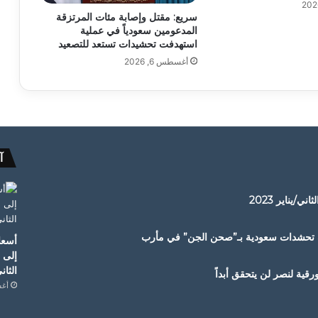
سريع: مقتل وإصابة مئات المرتزقة
المدعومين سعودياً في عملية
استهدفت تحشيدات تستعد للتصعيد
أغسطس 6, 2026
آ
/يناير 2023
دف تحشدات سعودية بـ”صحن الجن” في مأرب
أسعار
إلى 
الثاني/
قية لنصر لن يتحقق أبداً
أغسط