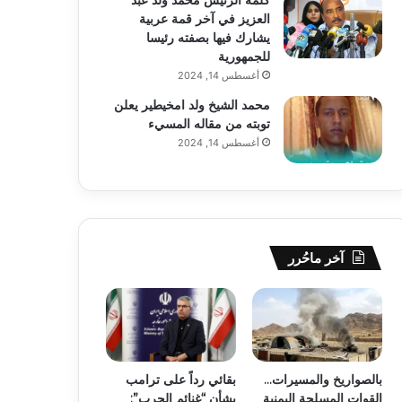
العزيز في آخر قمة عربية
يشارك فيها بصفته رئيسا
للجمهورية
أغسطس 14, 2024
محمد الشيخ ولد امخيطير يعلن
توبته من مقاله المسيء
أغسطس 14, 2024
آخر ماحُرر
بالصواريخ والمسيرات…
بقائي رداً على ترامب
القوات المسلحة اليمنية
بشأن “غنائم الحرب”: