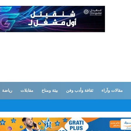
مقالات وآراء
ثقافة وأدب وفن
بيئة ومناخ
مقابلات
رياضة
ات… القوات المسلحة اليمنية تستهدف تحشدات سعودية بـ”صحن الجن” في مأرب