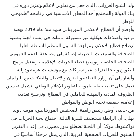
ولد الشيخ الغزواني، الذي جعل من تطوير الإعلام وتعزيز دوره في
بناء الدولة والمجتمع أحد المحاور الأساسية في برنامجه “طموحي
للوطن”.
وأوضح أن القطاع الإعلامي الموريتاني شهد منذ عام 2019 نهضة
نوعية وإصلاحات هيكلية غير مسبوقة، تمثلت في إنشاء لجنة وطنية
لإصلاح قطاع الإعلام، ومراجعة القانون المنظم للسلطة العليا
للصحافة والسمعيات البصرية، إضافة إلى مضاعفة الدعم العمومي
للصحافة الخاصة، وتوسيع فضاء الحريات الإعلامية، وتفعيل برامج
التكوين وبناء القدرات عبر شراكات مع مؤسسات عربية ودولية.
وأشار إلى أن وزارة الثقافة والفنون والاتصال والعلاقات مع البرلمان
تعمل على تنفيذ خطة طموحة لتطوير الإعلام الوطني، تشمل تحسين
الظروف المادية والمهنية للعاملين في القطاع، وترسيخ تعددية
إعلامية حقيقية تخدم الوطن والمواطن.
من جانبه، أوضح رئيس رابطة الصحفيين الموريتانيين، موسى ولد
بهلي، أن الرابطة تستضيف للمرة الثالثة اجتماع لجنة الحريات في
نواكشوط، مؤكدًا أن اللجنة تضطلع بدور محوري في إعداد التقرير
السنوي للحريات الصحفية العربية، الذي يمثل مرجعًا أساسيًا في