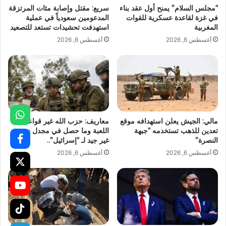
“مجلس السلام” يمنح أول عقد بناء
سريع: مقتل وإصابة مئات المرتزقة
في غزة لقاعدة عسكرية للقوات
المدعومين سعودياً في عملية
المغربية
استهدفت تحشيدات تستعد للتصعيد
أغسطس 6, 2026
أغسطس 6, 2026
مالي: الجيش يعلن استهدافه موقع
معاريف: حزب الله غير قواعد
تعدين للذهب تستخدمه “جبهة
اللعبة وما حصل في مجدل زون
النصرة”
غير جيد لـ “إسرائيل”..
أغسطس 6, 2026
أغسطس 6, 2026