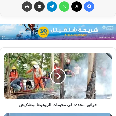
فيسبوك
X
واتساب
تيلقرام
مشاركة عبر البريد
طباعة
حرائق متجددة في مخيمات الروهينغا ببنغلاديش