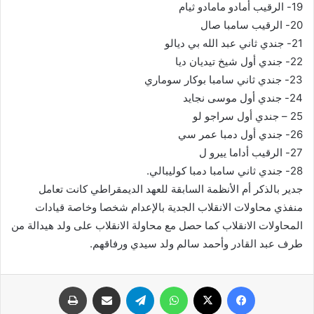
19- الرقيب أمادو مامادو ثيام
20- الرقيب سامبا صال
21- جندي ثاني عبد الله بي ديالو
22- جندي أول شيخ تيديان ديا
23- جندي ثاني سامبا بوكار سوماري
24- جندي أول موسى نجايد
25 – جندي أول سراجو لو
26- جندي أول دمبا عمر سي
27- الرقيب أداما ييرو ل
28- جندي ثاني سامبا دمبا كوليبالي.
جدير بالذكر أم الأنظمة السابقة للعهد الديمقراطي كانت تعامل
منفذي محاولات الانقلاب الجدية بالإعدام شخصا وخاصة قيادات
المحاولات الانقلاب كما حصل مع محاولة الانقلاب على ولد هيدالة من
طرف عبد القادر وأحمد سالم ولد سيدي ورفاقهم.
فيسبوك
X
واتساب
تيلقرام
مشاركة عبر البريد
طباعة