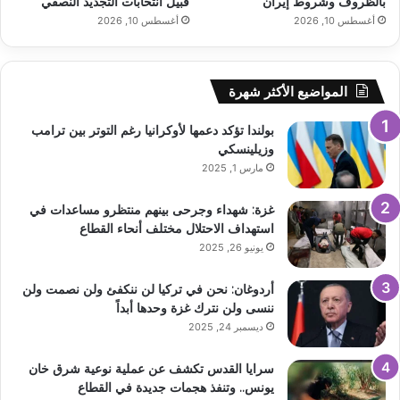
بالظروف وشروط إيران
قبيل انتخابات التجديد النصفي
أغسطس 10, 2026
أغسطس 10, 2026
المواضيع الأكثر شهرة
بولندا تؤكد دعمها لأوكرانيا رغم التوتر بين ترامب
وزيلينسكي
مارس 1, 2025
غزة: شهداء وجرحى بينهم منتظرو مساعدات في
استهداف الاحتلال مختلف أنحاء القطاع
يونيو 26, 2025
أردوغان: نحن في تركيا لن ننكفئ ولن نصمت ولن
ننسى ولن نترك غزة وحدها أبداً
ديسمبر 24, 2025
سرايا القدس تكشف عن عملية نوعية شرق خان
يونس.. وتنفذ هجمات جديدة في القطاع