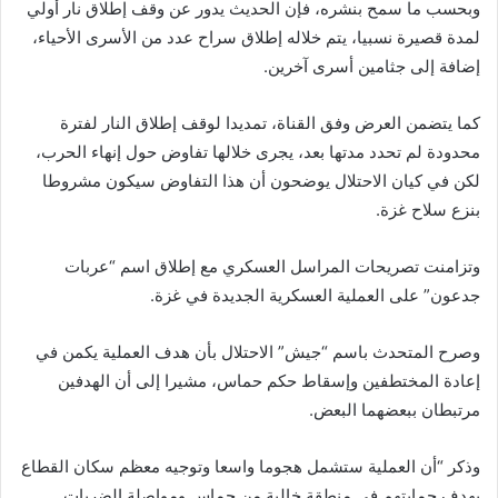
وبحسب ما سمح بنشره، فإن الحديث يدور عن وقف إطلاق نار أولي
لمدة قصيرة نسبيا، يتم خلاله إطلاق سراح عدد من الأسرى الأحياء،
إضافة إلى جثامين أسرى آخرين.
كما يتضمن العرض وفق القناة، تمديدا لوقف إطلاق النار لفترة
محدودة لم تحدد مدتها بعد، يجرى خلالها تفاوض حول إنهاء الحرب،
لكن في كيان الاحتلال يوضحون أن هذا التفاوض سيكون مشروطا
بنزع سلاح غزة.
وتزامنت تصريحات المراسل العسكري مع إطلاق اسم “عربات
جدعون” على العملية العسكرية الجديدة في غزة.
وصرح المتحدث باسم “جيش” الاحتلال بأن هدف العملية يكمن في
إعادة المختطفين وإسقاط حكم حماس، مشيرا إلى أن الهدفين
مرتبطان ببعضهما البعض.
‏وذكر “أن العملية ستشمل هجوما واسعا وتوجيه معظم سكان القطاع
بهدف حمايتهم في منطقة خالية من حماس ومواصلة الضربات