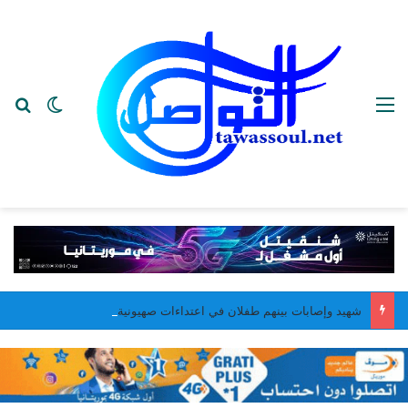
القائمة
بح
الوضع ا
شهيد وإصابات بينهم طفلان في اعتداءات صهيونية على قطاع غزة