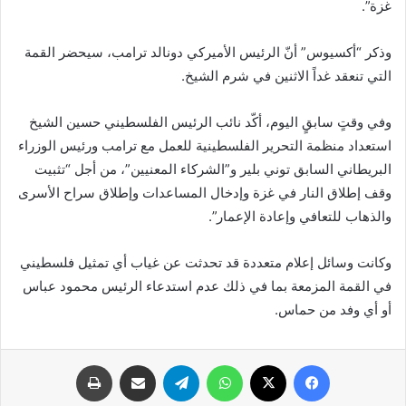
غزة”.
وذكر “أكسيوس” أنّ الرئيس الأميركي دونالد ترامب، سيحضر القمة
التي تنعقد غداً الاثنين في شرم الشيخ.
وفي وقتٍ سابقٍ اليوم، أكّد نائب الرئيس الفلسطيني حسين الشيخ
استعداد منظمة التحرير الفلسطينية للعمل مع ترامب ورئيس الوزراء
البريطاني السابق توني بلير و”الشركاء المعنيين”، من أجل “تثبيت
وقف إطلاق النار في غزة وإدخال المساعدات وإطلاق سراح الأسرى
والذهاب للتعافي وإعادة الإعمار”.
وكانت وسائل إعلام متعددة قد تحدثت عن غياب أي تمثيل فلسطيني
في القمة المزمعة بما في ذلك عدم استدعاء الرئيس محمود عباس
أو أي وفد من حماس.
فيسبوك
X
واتساب
تيلقرام
مشاركة عبر البريد
طباعة