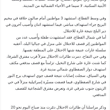
الأبنية السكنية، لا سيما في الأحياء الشمالية من المدينة.
وفي وسط القطاع، استشهد 3 مواطنين أمام صالون حلاقة في مخيم
البريج جراء استهداف مباشر، فيما استشهد اثنان وأُصيب آخرون في
دير البلح نتيجة غارة للاحتلال.
أما في شمال القطاع، فقد استشهدت طفلة وأُصيب عدد من
المواطنين إثر قصف للاحتلال على منزل في جباليا البلد، أعقبه
سلسلة غارات عنيفة شنها الاحتلال على المنطقة نفسها.
وفي حي التفاح، دمرت طائرات الاحتلال منزلاً قرب مفترق الشرفا،
كما شنت غارة على شارع النخيل، تزامناً مع قصف مدفعي مكثف
استهدف دوار الصفطاوي شمالي مدينة غزة.
وفي السياق، سجلت إصابات نتيجة قصف جوي استهدف برج النور
في شارع الصفطاوي، فيما قصفت مسيّرة إسرائيلية منزلاً في حي
الزيتون جنوب شرقي غزة، وتعرض مفترق الشجاعية للقصف
المدفعي.
وذكر مراسلنا أن طائرات الاحتلال دمّرت منذ صباح اليوم نحو 20