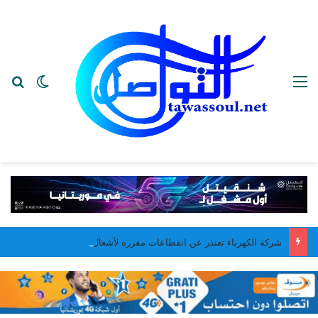
القائمة
بح
الوضع ا
شركة الكهرباء تعتذر عن انقطاعات مقررة لأشغال صيانة في نواكشوط