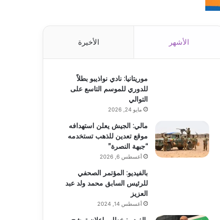
الأشهر
الأخيرة
موريتانيا: نادي نواذيبو بطلاً
للدوري للموسم التاسع على
التوالي
مايو 24, 2026
مالي: الجيش يعلن استهدافه
موقع تعدين للذهب تستخدمه
“جبهة النصرة”
أغسطس 6, 2026
بالفيديو: المؤتمر الصحفي
للرئيس السابق محمد ولد عبد
العزيز
أغسطس 14, 2024
بالفيديو: خطاب إعلان ترشح