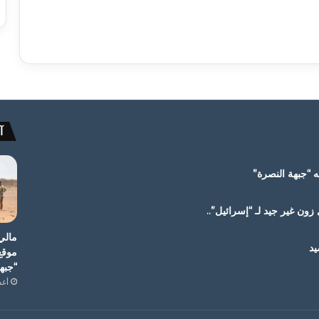
آ
 “جبهة النصرة”
ون غير جيد لـ “إسرائيل”..
مالي
يد
موقع
“جبه
أغسط