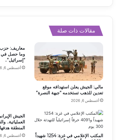
مقالات ذات صلة
معاريف: حزب ال
وما حصل في م
“إسرائيل”..
أغسطس 6, 2026
مالي: الجيش يعلن استهدافه موقع
تعدين للذهب تستخدمه “جبهة النصرة”
أغسطس 6, 2026
الجيش الإيراني
العملياتية.. وا
المنطقة هدفها 
المكتب الإعلامي في غزة: 1254 شهيداً
أغسطس 6, 2026