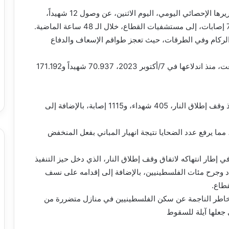
أعلنت وزارة الصحة الفلسطينية في قطاع غزة، في تقريرها الإحصائي اليومي، اليوم الاثنين، عن وصول 12 شهيداً،
ت الركام وفي الطرقات، حيث تعجز طواقم الإسعاف والدفاع
بذلك، تكون حصيلة حرب الإبادة الصهيونية على غزة بلغت، منذ اندلاعها في 7/أكتوبر 2023، 70.937 شهيداً و171.192
كما بلغت الحصيلة التراكمية للاعتداءات الصهيونية ، منذ وقف إطلاق النار، 405 شهداء، و1115 إصابة، بالإضافة إلى
جة انهيار مبنى، مما يرفع عدد الضحايا نتيجة انهيار المباني بفعل المنخفض
 إطار انتهاكه لاتفاق وقف إطلاق النار، الذي دخل حيز التنفيذ
شهاد وجرح مئات الفلسطينيين، بالإضافة إلى إقدامه على نسف
طاع.
مخاطر الناجمة عن سكن الفلسطينيين في منازل متضررة من
 جعلها آيلة للسقوط