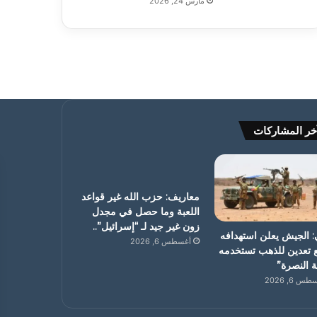
مارس 24, 2026
خر المشاركات
معاريف: حزب الله غير قواعد
اللعبة وما حصل في مجدل
زون غير جيد لـ “إسرائيل”..
: الجيش يعلن استهدافه
أغسطس 6, 2026
 تعدين للذهب تستخدمه
ة النصرة”
س 6, 2026