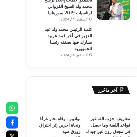
محمد ولد الشيخ الغزواني
لرئاسيات 2019 بموريتانيا
أغسطس 14, 2024
كلمة الرئيس محمد ولد عبد
العزيز في آخر قمة عربية
يشارك فيها بصفته رئيسا
للجمهورية
أغسطس 14, 2024
آخر ماحُرر
معاريف: حزب الله غير
نواذيبو… وفاة بحار غرقًا
قواعد اللعبة وما حصل
ونجاة آخرين إثر احتراق
في مجدل زون غير جيد لـ
زورق صيد