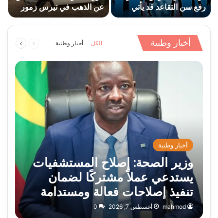
رفع سن التقاعد قد يأتي
عن الذهب في تيرس زمور
ح
على…
والبحث…
ن
السابقة
التالية
أخبار وطنية
الكل
أخبار وطنية
الصفحة
الصفحة
أخبار وطنية
وزير الصحة: إصلاح المستشفيات
يستدعي عملاً مشتركًا لضمان
تنفيذ إصلاحات فعالة ومستدامة
mahmod
أغسطس 7, 2026
0