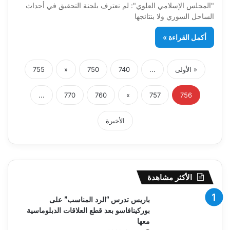
"المجلس الإسلامي العلوي": لم نعترف بلجنة التحقيق في أحداث
الساحل السوري ولا بنتائجها
أكمل القراءة »
« الأولى
...
740
750
«
755
...
770
760
»
757
756
الأخيرة
الأكثر مشاهدة
باريس تدرس “الرد المناسب” على
بوركينافاسو بعد قطع العلاقات الدبلوماسية
معها