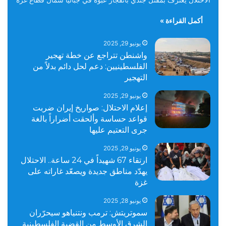
أكمل القراءة »
يونيو 29, 2025
واشنطن تتراجع عن خطة تهجير
الفلسطينيين: دعم لحل دائم بدلاً من
التهجير
يونيو 29, 2025
إعلام الاحتلال: صواريخ إيران ضربت
قواعد حساسة وألحقت أضراراً بالغة
جرى التعتيم عليها
يونيو 29, 2025
ارتقاء 67 شهيداً في 24 ساعة.. الاحتلال
يهدّد مناطق جديدة ويصعّد غاراته على
غزة
يونيو 28, 2025
سموتريتش: ترمب ونتنياهو سيحرّران
الشرق الأوسط من القضية الفلسطينية