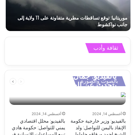
تساقطات مطرية متفاوتة على مناطق متفرقة بولاية الحوض
الشرقي
ج
ثقافة وأدب
بالفيديو: جمال عبد الناصر
السابقة
التالية
بالصوت والصورة
الصفحة
الصفحة
يتحدث عن العلاقة بين المعونات
الأجنبية واستقلالية القرار
وكالة التواصل
أغسطس 15, 2024
الوطني
أغسطس 14, 2024
أغسطس 14, 2024
بالفيديو: وزير خارجية حكومة
بالفيديو: محلل اقتصادي
الإنقاذ باليمن للتواصل: ولد
يمني للتواصل: حكومة هادي
الشيخ احمد ورفاقه حاولوا
تبيع المساعدات الإنسانية في