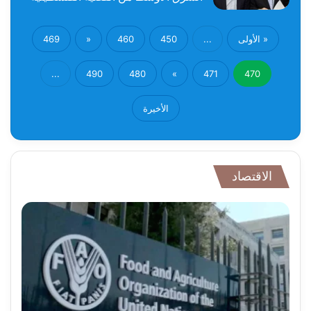
« الأولى
...
450
460
«
469
...
490
480
»
471
470
الأخيرة
الاقتصاد