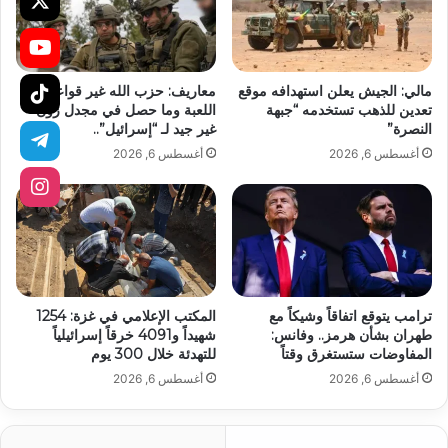
مالي: الجيش يعلن استهدافه موقع
معاريف: حزب الله غير قواعد
تعدين للذهب تستخدمه “جبهة
اللعبة وما حصل في مجدل زون
النصرة”
غير جيد لـ “إسرائيل”..
أغسطس 6, 2026
أغسطس 6, 2026
ترامب يتوقع اتفاقاً وشيكاً مع
المكتب الإعلامي في غزة: 1254
طهران بشأن هرمز.. وفانس:
شهيداً و4091 خرقاً إسرائيلياً
المفاوضات ستستغرق وقتاً
للتهدئة خلال 300 يوم
أغسطس 6, 2026
أغسطس 6, 2026