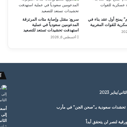
 يمنح أول عقد بناء في
سريع: مقتل وإصابة مئات المرتزقة
كرية للقوات المغربية
المدعومين سعودياً في عملية
استهدفت تحشيدات تستعد للتصعيد
أغسطس 6, 2026
آ
/يناير 2023
دف تحشدات سعودية بـ”صحن الجن” في مأرب
أسعار
إلى 
الثاني/
قية لنصر لن يتحقق أبداً
أغسطس