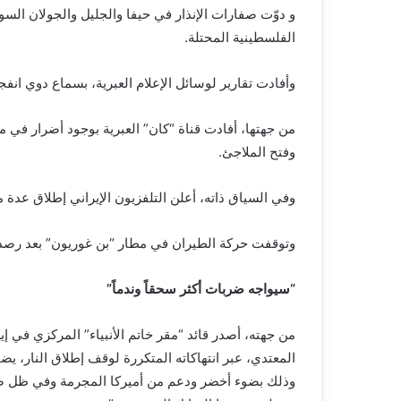
و دوّت صفارات الإنذار في حيفا والجليل والجولان ال
الفلسطينية المحتلة.
وأفادت تقارير لوسائل الإعلام العبرية، بسماع دوي انف
من جهتها، أفادت قناة “كان” العبرية بوجود أضرار في 
وفتح الملاجئ.
وفي السياق ذاته، أعلن التلفزيون الإيراني إطلاق عدة مو
وتوقفت حركة الطيران في مطار “بن غوريون” بعد رصد 
“سيواجه ضربات أكثر سحقاً وندماً”
من جهته، أصدر قائد “مقر خاتم الأنبياء” المركزي في إيرا
المعتدي، عبر انتهاكاته المتكررة لوقف إطلاق النار، ي
وذلك بضوء أخضر ودعم من أميركا المجرمة وفي ظل ص