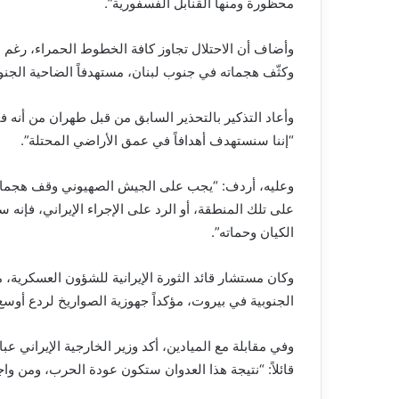
محظورة ومنها القنابل الفسفورية”.
وأضاف أن الاحتلال تجاوز كافة الخطوط الحمراء، رغم ال
وكثّف هجماته في جنوب لبنان، مستهدفاً الضاحية الجنوب
وأعاد التذكير بالتحذير السابق من قبل طهران من أنه ف
“إننا سنستهدف أهدافاً في عمق الأراضي المحتلة”.
وعليه، أردف: “يجب على الجيش الصهيوني وقف هجماته
على تلك المنطقة، أو الرد على الإجراء الإيراني، فإن
الكيان وحماته”.
وكان مستشار قائد الثورة الإيرانية للشؤون العسكرية، 
الجنوبية في بيروت، مؤكداً جهوزية الصواريخ لردع أوسع
وفي مقابلة مع الميادين، أكد وزير الخارجية الإيراني ع
قائلاً: “نتيجة هذا العدوان ستكون عودة الحرب، ومن واجب