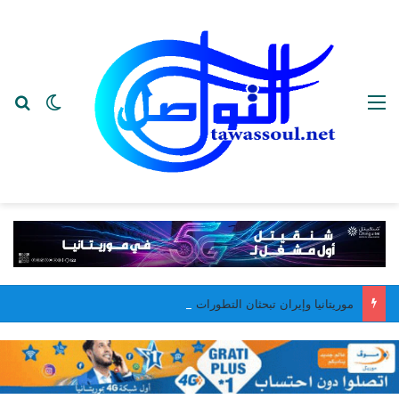
القائمة
بح
الوضع ا
موريتانيا وإيران تبحثان التطورات الإقليمية وتعزيز التعاون بين البلدين