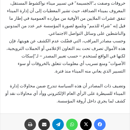
خروقات وصفت بـ”الجسيمة” في تسيير ميناء نواكشوط المستقل،
المعروف بميناء الصداقة، حيث تشير المعطيات إلى أن إدارة الميناء
تنفق عشرات الملايين من الأوقية من موارده العمومية في إطار ما
قيل إنه “شراء للذمم” وتلميع لصورة المؤسسة عبر عدد من المدونين
والناشطين على وسائل التواصل الاجتماعي.
وحسب مصادر المراقب، التي فضّلت عدم الكشف عن هويتها، فإن
هذه الأموال تصرف تحت بند التعاون الإعلامي أو الحملات الترويجية،
لكنها في الواقع تُستخدم – حسب تعبير المصدر – لـ”إسكات
الأصوات” ومنع تسريب أي معلومات تتعلق بالخروقات أو سوء
التسيير الذي يعاني منه الميناء منذ فترة.
وتضيف ذات المصادر أن هذه السياسة تندرج ضمن محاولات إدارة
الميناء للسيطرة على الرأي العام الإلكتروني ووأد أي محاولات نقد أو
كشف لما يجري داخل أروقة المؤسسة.
فيسبوك
X
واتساب
تيلقرام
مشاركة عبر البريد
طباعة