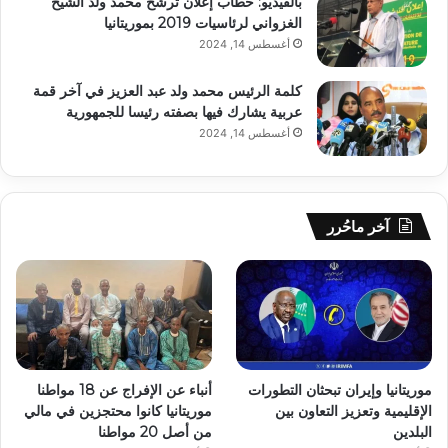
بالفيديو: خطاب إعلان ترشح محمد ولد الشيخ
الغزواني لرئاسيات 2019 بموريتانيا
أغسطس 14, 2024
كلمة الرئيس محمد ولد عبد العزيز في آخر قمة
عربية يشارك فيها بصفته رئيسا للجمهورية
أغسطس 14, 2024
آخر ماحُرر
موريتانيا وإيران تبحثان التطورات
أنباء عن الإفراج عن 18 مواطنا
الإقليمية وتعزيز التعاون بين
موريتانيا كانوا محتجزين في مالي
البلدين
من أصل 20 مواطنا