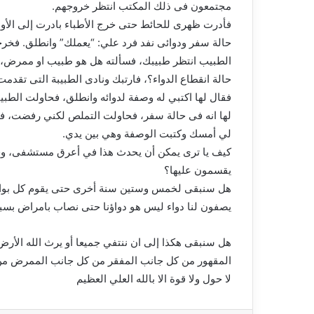
مجتمعون فى ذلك المكتب انتظر خروجهم.
فأدرت ظهرى للحائط حتى خرج الأطباء بادرت إلى الأو
حالة سفر ودوائى نفد فرد علي: “يعملك” وانطلق. فخر
الطبيب انتظر طبيبك، فسألته هل هو طبيب او ممرض، 
حالة انقطاع الدواء؟، فارتبك ونادى الطبيبة التى تق
فقال لها اكتبي له وصفة لدوائه وانطلق، فحاولت الطب
لها انه فى حالة سفر، فحاولت التملص لكني رفضت، ف
لي أمسك وكتبت الوصفة وهي بين يدي.
كيف يا ترى يمكن أن يحدث هذا في أعرق مستشفى، وفى 
يقسمون عليها؟
هل سنبقى لخمس وستين سنة أخرى حتى يقوم كل بواجبه
يصفون لنا دواء ليس هو دواؤنا حتى نصاب بامراض بسبب ذ
هل سنبقى هكذا إلى ان ننتفي جميعا أو يرث الله الأرض 
المقهور من كل جانب المفقر من كل جانب الممرض م
لا حول ولا قوة الا بالله العلي العظيم