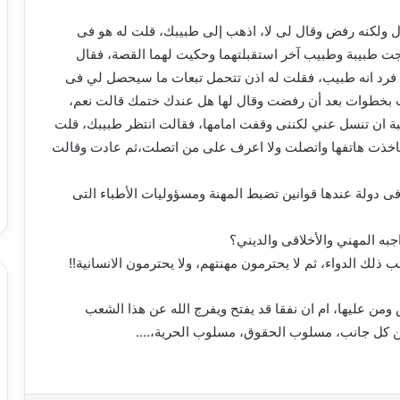
ل ولكنه رفض وقال لى لا، اذهب إلى طبيبك، قلت له هو فى
جت طبيبة وطبيب آخر استقبلتهما وحكيت لهما القصة، فقال
فرد انه طبيب، فقلت له اذن تتحمل تبعات ما سيحصل لي فى
دمت بخطوات بعد أن رفضت وقال لها هل عندك ختمك قالت نعم،
يبة ان تنسل عني لكننى وقفت امامها، فقالت انتظر طبيبك، قلت
اخذت هاتفها واتصلت ولا اعرف على من اتصلت،ثم عادت وقالت
دولة عندها قوانين تضبط المهنة ومسؤوليات الأطباء التى
 المهني والأخلاقى والديني؟
لك الدواء، ثم لا يحترمون مهنتهم، ولا يحترمون الانسانية!!
ومن عليها، ام ان نفقا قد يفتح ويفرج الله عن هذا الشعب
ن كل جانب، مسلوب الحقوق، مسلوب الحرية،….