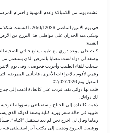
عشت يوما من اللامبالاة وعدم المهنية و احترام المر
فى يوم الاثتين الماضي 6
وتبكي منه الجدران على مواطني هذا البرزخ من الأرض 
القصة:
كنت على موعد دوري مع طبيب يتابع حالتي الصحية الت
وصفه لي دواء لست مصابا بالمرض الذي يستعمل من ا
رقمي لأقوم بالإجراءات الأخرى، فاجأتنى الممرضة الت
المقبل يوم 02/02/2026.
قلت لها دوائي نفد، فردت علي كالعادة اذهب إلى جناح
لك دواءك.
ذهبت كالعادة إلى الجناح واستقبلتنى مسؤولة التوجيه 
طبيبه فى حالة سفر ويريد كتابة وصفة لدوائه الذي يست
رماها وقال لي اخرج نحن لم نعد نستقبل “اكنام”، فسألت
ورفضت الخروج وذهبت إلى مكتب آخر استقبلنى فيه ش