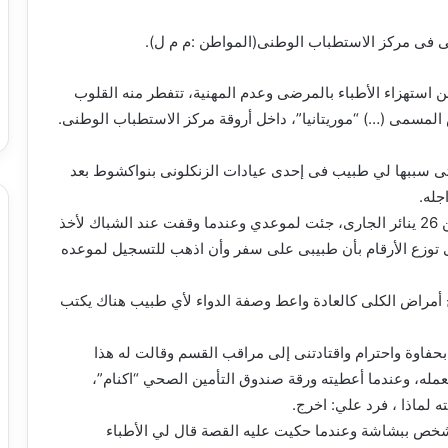
ضى فى مركز الاستطباب الوطنى(المواطن :م م ل).
26/0/1202، اكتشفت شكلا من استهزاء الأطباء بالمرضى وعدم المهنية، تتفطر منه القلوب
المسمى (…) “موريتانيا”، داخل أروقة مركز الاستطباب الوطنى.
ى سببها لي طبيب فى إحدى عيادات الزنكلونى بنواكشوط بعد
جله.
سجلت للقاء الطبيب وأجريت فحوصى، وفى يوم الاثنين 26 ينائر الجارى، جئت لموعدي وعندما وقفت عند الشباك لأخذ
ى توزع الأرقام بأن طبيبى على سفر وأن اذهب للتسجيل لموعده
 أمراض الكلى كالعادة واعط وصفة الدواء لأي طبيب هناك يكتب
بحفاوة واحترام واقتادتنى إلى مراقب القسم وقالت له هذا
عمله، وعندما أعطيته ورقة صندوق التأمين الصحي “اكنام”،
ه لماذا ، فرد علي: اخرج.
خص ببشاشة وعندما حكيت عليه القصة قال لي الأطباء