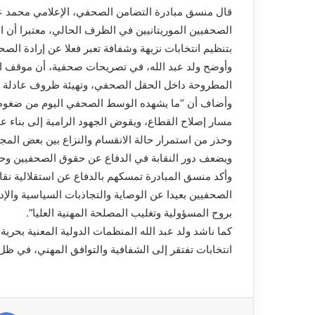
قال منسق مبادرة التضامن الصحفي، الإعلامي محمد عبد 
الصحفيين الموريتانيين في الظرف الحالي، معتبرا أن الأجو
بتنظيم انتخابات نزيهة وشفافة تعبر فعلا عن إرادة الصح
وأوضح ولد عبد الله، في تصريحات صحفية، أن موقف الم
المطروحة داخل الحقل الصحفي، وتهيئة ظروف عادلة تضمن
وأضاف أن “ما يشهده الوسط الصحفي اليوم من ضغوط 
مسار إصلاح القطاع، ويقوض الجهود الرامية إلى بناء ع
وحذر من استمرار حالة الانقسام والنزاع بين بعض ال
ويضعف دور النقابة في الدفاع عن حقوق الصحفيين وحما
وأكد منسق المبادرة تمسكهم بالدفاع عن استقلالية نقا
الصحفيين بعيدا عن الوصاية والتجاذبات السياسية والإدار
بروح المسؤولية وتغليب المصلحة المهنية العليا”.
كما ناشد ولد عبد الله المنظمات الدولية المعنية بحري
انتخابات تفتقر إلى الشفافية والتوافق المهني، في ظل 