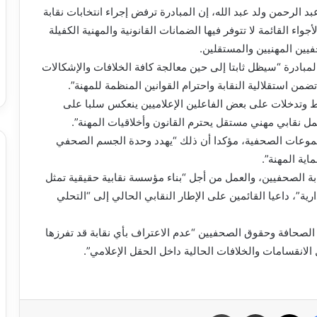
الرحمن ولد عبد الله، إن المبادرة ترفض إجراء انتخابات نقابة
اء القائمة لا تتوفر فيها الضمانات القانونية والمهنية الكفيلة
فيين المهنيين والمستقلين.
بادرة “سيظل ثابتا إلى حين معالجة كافة الخلافات والإشكالات
 استقلالية النقابة واحترام القوانين المنظمة للمهنة”.
وتدخلات على بعض الفاعلين الإعلاميين ينعكس سلبا على
مل نقابي مهني مستقل يحترم القانون وأخلاقيات المهنة”.
مجموعات الصحفية، مؤكدا أن ذلك “يهدد وحدة الجسم الصحفي
ية المهنة”.
بة الصحفيين، والعمل من أجل “بناء مؤسسة نقابية حقيقية تمثل
ية”، داعيا القائمين على الإطار النقابي الحالي إلى “التحلي
ة الصحافة وحقوق الصحفيين “عدم الاعتراف بأي نقابة قد تفرزها
الانقسامات والخلافات الحالية داخل الحقل الإعلامي”.
فيسبوك
X
مشاركة عبر البريد
طباعة