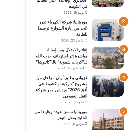
“العديري” وقاعدة “علي السالم”
في الكويت
يوليو 19, 2026
موريتانيا: شركة الكهرباء تقرر
الحد من إنارة الشوارع ترشيدا
للطاقة
مارس 25, 2026
إعلام الاحتلال يقر بإصابات
مباشرة إثر استهداف حزب الله
لــ”كريات شمونة” بالـ”كاتيوشا”
أغسطس 15, 2024
غزواني يطلق أولى مراحل من
مشروع “حركية نواكشوط في
أفق 2026” ويدشن مقر شركة
النقل العمومي
مايو 15, 2025
موريتانيا تنسق لعودة رعاياها من
الخليج بفعل التوتر
مارس 8, 2026