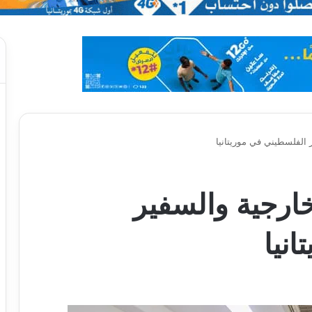
 الفلسطيني في موريتانيا
خارجية والسفير
نيا