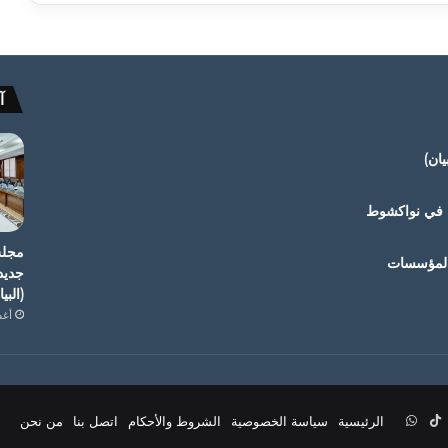
آ
ان)
ة في نواكشوط
مجلس
 المؤسسات
جديد
(البي
أغسط
ب
ستقرام
‫TikTok
واتساب
الرئيسية
سياسة الخصوصية
الشروط والأحكام
اتصل بنا
من نحن