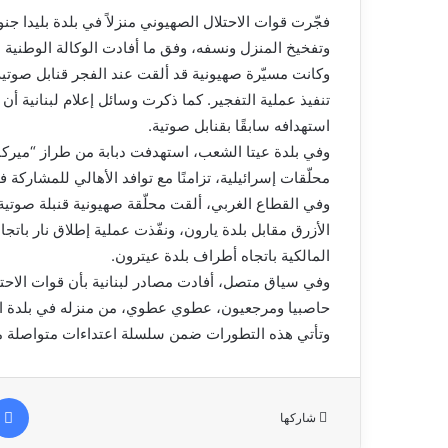
فجّرت قوات الاحتلال الصهيوني منزلاً في بلدة بليدا جن
وتفخيخ المنزل ونسفه، وفق ما أفادت الوكالة الوطنية لل
وكانت مسيّرة صهيونية قد ألقت عند الفجر قنابل صوتية
تنفيذ عملية التفجير. كما ذكرت وسائل إعلام لبنانية 
استهدافه سابقًا بقنابل صوتية.
وفي بلدة عيتا الشعب، استهدفت دبابة من طراز “ميركافا”
محلّقات إسرائيلية، تزامنًا مع توافد الأهالي للمشاركة 
وفي القطاع الغربي، ألقت محلّقة صهيونية قنبلة صوتية
الأزرق مقابل بلدة يارون، ونفّذت عملية إطلاق نار باتج
المالكية باتجاه أطراف بلدة عيترون.
وفي سياق متصل، أفادت مصادر لبنانية بأن قوات الاح
حاصبيا ومرجعيون، عطوي عطوي، من منزله في بلدة الهبار
وتأتي هذه التطورات ضمن سلسلة اعتداءات متواصلة منذ وقف إطلا
شاركها