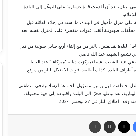
وبي لبنان، بعد أن أقدمت قوة عسكرية على التوغّل إلى البلدة
إعلام.
 على منزل مأهول في البلدة، ما استدعى إخلاء العائلة قبل
أن محلّقات صهيونية ألقت عبوات متفجرة على المنزل نفسه، بعد
 البلدة بقذيفتين، بالتزامن مع إلقاء أربع قنابل صوتية من قبل
في تشييع الشهيد عبد الله ناصر.
 في عيتا الشعب، فيما تمركزت دبابة “ميركافا” عند الخط
اه أطراف البلدة. كذلك أطلقت قوات الاحتلال النار من موقع
تلال اختطفت قبل يومين مسؤول الجماعة الإسلامية في منطقتي
ية، بعد توغلها فجرًا إلى البلدة واقتياده إلى جهة مجهولة.
ق النار في 27 نوفمبر 2024.
فيسبوك
X
مشاركة عبر البريد
طباعة