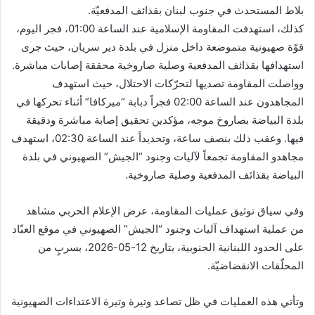
بلاط المستحدث في جنوب لبنان بقذائف المدفعيّة.
كذلك، استهدفت المقاومة الإسلامية عند الساعة 01:00، فجر اليوم،
قوّة صهيونية متموضعة داخل منزل في بلدة دير سريان، حيث جرى
استهدافها بقذائف المدفعية وصلية صاروخية محققة إصابات مباشرة.
وواصلت المقاومة تصديها لتحرّكات الاحتلال، حيث استهدف
المجاهدون عند الساعة 02:00 فجراً دبابة “ميركافا” أثناء تحركها في
بلدة البياضة بصاروخ موجه، مؤكدين تحقيق إصابة مباشرة ودقيقة
فيها. وعقب ذلك بنصف ساعة، وتحديداً عند الساعة 02:30، استهدف
مجاهدو المقاومة تجمعاً لآليات وجنود “الجيش” الصهيوني في بلدة
البياضة بقذائف المدفعية وصلية صاروخية.
وفي سياق توثيق عمليات المقاومة، عرض الإعلام الحربي مشاهد
من عملية استهداف آليات وجنود “الجيش” الصهيوني في موقع العبّاد
على الحدود اللبنانية الجنوبية، بتاريخ 12-05-2026، بسربٍ من
المحلّقات الانقضاضيّة.
وتأتي هذه العمليات في ظل تصاعد وتيرة وتيرة الاعتداءات الصهيونية