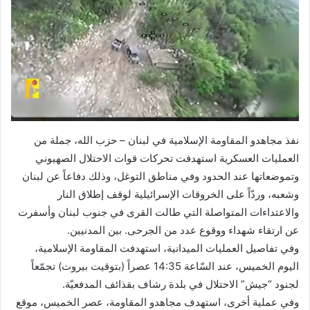
نفذ مجاهدو المقاومة الإسلامية في لبنان – حزب الله، جملة من
العمليات العسكرية استهدفت تحركات قوات الاحتلال الصهيوني
وتموضعاتها عند الحدود وفي مناطق التوغل، وذلك دفاعاً عن لبنان
وشعبه، وردّاً على الخروقات الإسرائيلية لوقف إطلاق النار
والاعتداءات المتواصلة التي طالت القرى في جنوب لبنان وأسفرت
عن ارتقاء شهداء ووقوع عدد من الجرحى. بين المدنيين.
وفي تفاصيل العمليات الميدانية، استهدفت المقاومة الإسلامية،
اليوم الخميس، عند السّاعة 14:35 عصراً (بتوقيت بيروت) تجمّعاً
لجنود “جيش” الاحتلال في بلدة رشاف بقذائف المدفعيّة.
وفي عملية أخرى، استهدف مجاهدو المقاومة، عصر الخميس، موقع