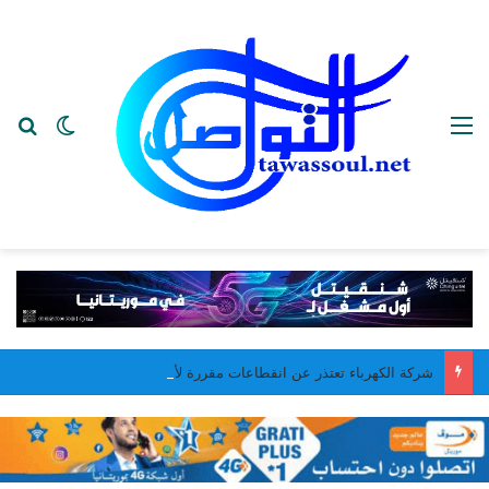
القائمة
بح
الوضع ا
شركة الكهرباء تعتذر عن انقطاعات مقررة لأشغال صيانة في نواكشوط