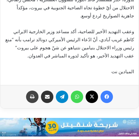
الاحتلال من أيّ خطوة تجاه الضاحية الجنوبية في بيروت، مؤكداً
جاهزية الصواريخ لردع أوسع.
وعقب التهديد الأخير للضاحية، أكد مساعد وزير الخارجية الايراني
كاظم غريب آبادي، أنّ ادّعاء الرئيس الأميركي دونالد ترامب بأنه “منع
رئيس وزراء الاحتلال بنيامين نتنياهو عن شنّ هجوم على بيروت”
عقب التهديد الأخير، هو تأكيد لدوره المباشر في العدوان.
الميادين نت
فيسبوك
X
واتساب
تيلقرام
مشاركة عبر البريد
طباعة