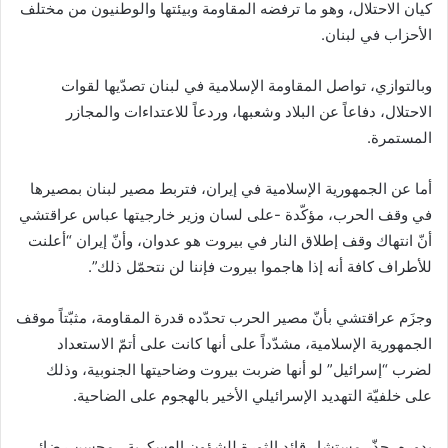
كيان الاحتلال، وهو ما ترفضه المقاومة وبيئتها والوطنيون من مختلف
الأحزاب في لبنان.
وبالتوازي، تواصل المقاومة الإسلامية في لبنان تصدّيها لقوات
الاحتلال، دفاعاً عن البلاد وشعبها، وردعاً للاعتداءات والمجازر
المستمرة.
أما عن الجمهورية الإسلامية في إيران، فتربط مصير لبنان بمصيرها
في وقف الحرب، مؤكّدة -على لسان وزير خارجيتها عباس عراقتشي
أنّ انتهاك وقف إطلاق النار في بيروت هو عدوان، وأنّ إيران “أعلنت
للأطراف كافة أنه إذا هاجموا بيروت فإننا لن نتحمّل ذلك”.
وجزَم عراقتشي بأنّ مصير الحرب تحدّده قدرة المقاومة، مثبّتاً موقف
الجمهورية الإسلامية، مشدّداً على أنها كانت على أتمّ الاستعداد
لضرب “إسرائيل” لو أنها ضربت بيروت وضاحيتها الجنوبية، وذلك
على خلفيّة التهديد الإسرائيلي الأخير بالهجوم على الضاحية.
بدوره، حذّر مستشار قائد الثورة للشؤون العسكرية ، محسن رضائي،