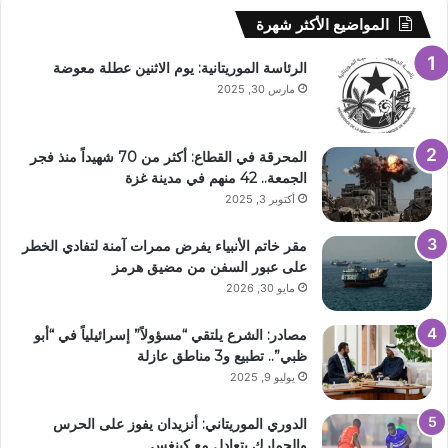
المواضيع الأكثر شهرة
الرئاسة الموريتانية: يوم الاثنين عطلة معوضة
مارس 30, 2025
المحرقة في القطاع: أكثر من 70 شهيداً منذ فجر
الجمعة.. 42 منهم في مدينة غزة
أكتوبر 3, 2025
مقر خاتم الأنبياء يفرض ممرات آمنة لتفادي الخطر
على عبور السفن من مضيق هرمز
مايو 30, 2026
مصادر: الشرع يلتقي “مسؤولاً” إسرائيلياً في “أبو
ظبي”.. تطبيع و3 مناطق عازلة
يوليو 9, 2025
الدوري الموريتاني: أنزيدان يفوز على الحرس
والجمارك يتعادل مع كينغس