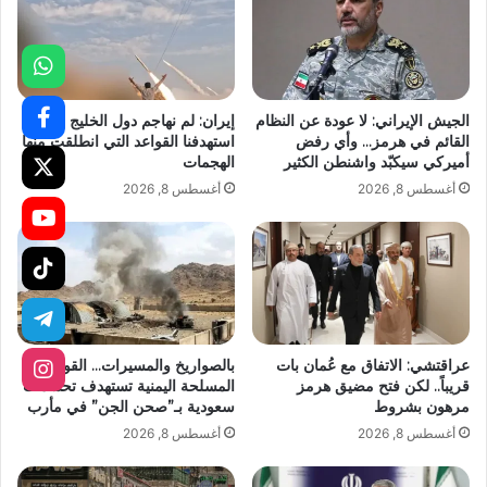
الجيش الإيراني: لا عودة عن النظام
إيران: لم نهاجم دول الخليج بل
القائم في هرمز… وأي رفض
استهدفنا القواعد التي انطلقت منها
أميركي سيكبّد واشنطن الكثير
الهجمات
أغسطس 8, 2026
أغسطس 8, 2026
عراقتشي: الاتفاق مع عُمان بات
بالصواريخ والمسيرات… القوات
قريباً.. لكن فتح مضيق هرمز
المسلحة اليمنية تستهدف تحشدات
مرهون بشروط
سعودية بـ”صحن الجن” في مأرب
أغسطس 8, 2026
أغسطس 8, 2026