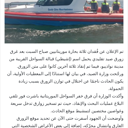
تم الإعلان عن فُقدان ثلاثة بحارة موريتانيين صباح السبت بعد غرق
زورق صيد تقليدي يحمل اسم (إشيطي) قبالة السواحل القريبة من
مدينة نواذيبو، فيما تم إنقاذ ثلاثة آخرين كانوا على متن الزورق.
ورجّحت وزارة الصيد، في بيان لها استنادًا إلى المعطيات الأولية، أن
يكون الحادث ناجمًا عن اختلال في توازن الزورق بسبب زيادة
الحمولة.
وأكدت الوزارة أن فرق خفر السواحل الموريتانية باشرت فور تلقي
البلاغ عمليات البحث والإنقاذ، حيث تم تسخير زوارق تدخل سريعة
وغواصين مختصين لتمشيط موقع الحادث.
وأوضحت أن الجهود أسفرت حتى الآن عن تحديد موقع الزورق
الغارق وانتشال محرّكه، إضافة إلى بعض الأغراض الشخصية التي