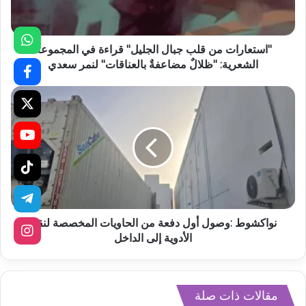
"استعارات من قلب جبال الجليل" قراءة في المجموعة
الشعرية: "ظلالٌ مضاعفةٌ بالعناقات" لنمر سعدي
نواكشوط :وصول أول دفعة من الحاويات المخصصة لنقل
الأدوية إلى الداخل
مقالات ذات صلة