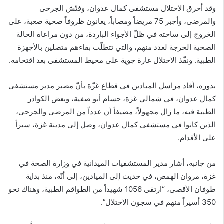
وقد أحرق الاحتلال مستشفى كمال عدوان، وفتّش الجرحى
والمرضى، وأجبر 75 مريضاً ومصاباً، يعانون ظروفاً صحية صعبة، على
الخروج إلى ساحته في ظلّ الأجواء الباردة، من دون مراعاة الحالة
الصحية الحرجة لعدد منهم، والتي تتطلّب بقاءهم متصلين بالأجهزة
الطبية. ونفّذ الاحتلال غارة جوية على محيط المستشفى بعد اقتحامه.
بدوره، أفاد مراسل الميادين في قطاع غزّة بأنّ مصير مدير مستشفى
كمال عدوان، في شمالي غزة، حسام أبو صفية، وبعض الكوادر
الطبية فيه، ما زال مجهولاً، مضيفاً أن عدداً من المرضى والجرحى،
الذين كانوا في مستشفى كمال عدوان، وصل إلى مدينة غزة، سيراً
على الأقدام.
من جانبه، أشار مدير المستشفيات الميدانية في وزارة الصحة في
غزة، مروان الهمص، في حديث إلى الميادين، إلى أنّه، منذ بداية
طوفان الأقصى، “ارتقى 1056 شهيداً من الطواقم الطبية، وهناك نحو
350 أسيراً منهم في سجون الاحتلال”.