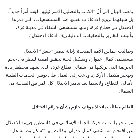
ولفت البيان إلى أنّ “الكذب والتضليل الإسرائيليين ليسا أمراً جديداً،
بل سبقهما ترويج الادعاءات نفسها ضد المستشفيات، التي دمرها
الاحتلال في قطاع غزة، ومنها مستشفى الشفاء في مدينة غزة،
وأثبتت التقارير والتحقيقات الدولية زيف ادعاء الاحتلال”.
وطالبت حماس الأمم المتحدة بإدانة تدمير “جيش” الاحتلال
مستشفى كمال عدوان، وتشكيل لجنة تحقيق أممية للنظر في حجم
الجريمة التي يرتكبها في شمالي قطاع غزة، الذي يشهد مخطط إبادة
وتهجير مكتمل الأركان. ودعت إلى العمل على توفير الخدمات الطبية
لأهالي القطاع، ولاسيما بعد تدمير الاحتلال كل المرافق الصحية في
الشمال.
العالم مطالَب باتخاذ موقف حازم بشأن جرائم الاحتلال
من ناحيتها، دانت حركة الجهاد الإسلامي في فلسطين جريمة الاحتلال
عبر اقتحام مستشفى كمال عدوان، وقالت إنها “تُشكّل وصمة عار