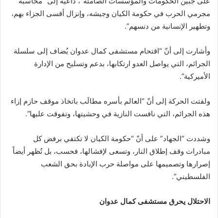
على جبين الحكومات والمؤسسات الصامتة”، داعيةً إلى “محاسبة
مجرمي الحرب في حكومة الكيان وجيشه، وإنزال أقسى الجزاء بهم،
وتطهير الإنسانية من دنسهم”.
وأشارت إلى أنّ “اقتحام مستشفى كمال عدوان يُضاف إلى سلسلة
الجرائم، التي يواصل العدو ارتكابها، بدعم وتسليح من الإدارة
الأميركية”.
ولفتت الحركة إلى أنّ “العالم بأسره مطالَب باتخاذ موقف حازم إزاء
هذه الجرائم، التي نافست النازية في وحشيتها، وتفوقت عليها”.
وشددت “الجهاد” على أنّ “حكومة الكيان لا تكتفي برفض كل
مبادرات وقف إطلاق النار، وتسعى لإفشالها، فحسب، بل تُظهر أيضاً
إصرارها وتصميمها على مواصلة حرب الإبادة بحق الشعب
الفلسطيني”.
الاحتلال يحرق مستشفى كمال عدوان